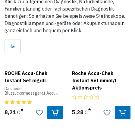
Klinik zur allgemeinen Diagnostik, Naturheilkunde,
Familienplanung oder fachspezifischen Diagnostik
benötigen: So erhalten Sie beispielsweise Stethoskope,
Diagnostiklampen und -geräte oder Akupunkturnadeln
ganz einfach und bequem per Klick.
ROCHE Accu-Chek
Roche Accu-Chek
Instant Set mg/dl
Instant Set mmol/l
Aktionspreis
Das neue
Blutzuckermessgerät Accu-
Chek Instant unterstützt
Patienten, die sich eine
einfache Messung und Hilfe
beim Interpretieren der Werte
8,21
5,28
€
€
wünschen. Das große
beleuchtete Display sorgt für
gute Lesbarkeit, die intuitive
Farbskala ermöglicht ein
besseres Verständnis der