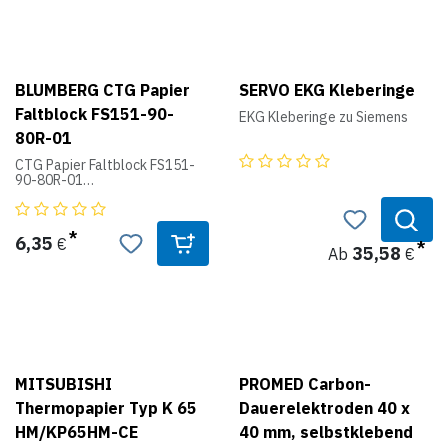
- Wählbare Skalierung
(international / europäisch)
- USB Anschluss zur
Datenübertragung auf einen
USB Stick
BLUMBERG CTG Papier
SERVO EKG Kleberinge
Faltblock FS151-90-
Lieferung mit 2
EKG Kleberinge zu Siemens
Ultraschallsonden, 1 TOKO-
80R-01
Sonde, elektronischem
Ereignismarker, Gurten zur
CTG Papier Faltblock FS151-
Sondenbefestigung,
90-80R-01
Registrierpapier,
BT-350
Ultraschallgel, Netzteil
6,35
€
35,58
Ab
€
MITSUBISHI
PROMED Carbon-
Thermopapier Typ K 65
Dauerelektroden 40 x
HM/KP65HM-CE
40 mm, selbstklebend