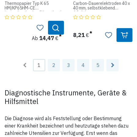
Thermopapier Typ K 65
Carbon-Dauerelektroden 40 x
HM/KP65HM-CE
40 mm, selbstklebend
besonders hochauflösend und
4 Stück
kontrastreich, mehr
Graustufen, für Printer Typ: 60
E, 61 E, 65 E, 66 E, 68 E, 67 E,
90 E, 91 E, 93 DW
8,21
€
14,47
Ab
€
Breite: 110 mm
Länge: 21 m
1
2
3
4
5
Diagnostische Instrumente, Geräte &
Hilfsmittel
Die Diagnose wird als Feststellung oder Bestimmung
einer Krankheit bezeichnet und heutzutage stehen dazu
zahlreiche Utensilien zur Verfügung. Erst wenn das