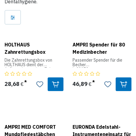
Dentalhygiene.
HOLTHAUS
AMPRI Spender für 80
Zahnrettungsbox
Medizinbecher
Die Zahnrettungsbox von
Passender Spender für die
HOLTHAUS dient der
Becher
Aufbewahrung eines Zahnes
L-09170,
und von Zahnbruchstücken
L-09171,
nach einem Unfall. Das
L-09173.
Behältnis ist mit einer
Aus
28,68
46,89
€
€
speziellen Nährlösung gefüllt,
Kunststoff, für 80 Becher
die bis zu 48 Stunden
gewährleistet, dass die
lebenden Zellen auf der
Wurzelhaut erhalten bleiben.
Dazu muss der Zahn lediglich
innerhalb von 30 Minuten ins
Glas gelegt werden.
AMPRI MED COMFORT
EURONDA Edelstahl-
Mundpflegestäbchen
Instrumenteneinsatz für