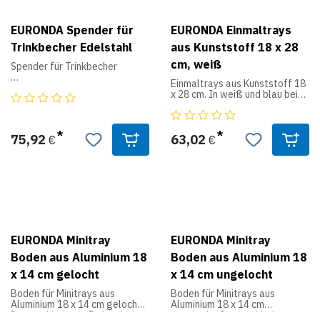
EURONDA Spender für
EURONDA Einmaltrays
Trinkbecher Edelstahl
aus Kunststoff 18 x 28
cm, weiß
Spender für Trinkbecher
Einmaltrays aus Kunststoff 18
 aus Kunststoff, Metall oder
x 28 cm. In weiß und blau bei
Edelstahl
uns erhältlich.
 mit Wandhalterung
 Platz für 60 Becher bei
 raue Oberfläche
Kunststoff- und
 gerundete Kanten für mehr
75,92
63,02
€
€
 Farben: grasgrün, hellblau,
Stabilität
gelb, orange, 70 Becher bei
 400 Stück
Metallspender
EURONDA Minitray
EURONDA Minitray
Boden aus Aluminium 18
Boden aus Aluminium 18
x 14 cm gelocht
x 14 cm ungelocht
Boden für Minitrays aus
Boden für Minitrays aus
Aluminium 18 x 14 cm gelocht.
Aluminium 18 x 14 cm
In verschiedenen Farben bei
ungelocht. In verschiedenen