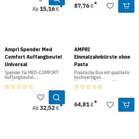
87,76
€
15,16
Ab
€
Ampri Spender Med
AMPRI
Comfort Auffangbeutel
Einmalzahnbürste ohne
Universal
Pasta
Spender für MED-COMFORT
Praktische Box mit qualitativ
Auffangbeutel.
hochwertigen
weiß
Einmalzahnbürsten für
Patienten.
Produktdaten:
Ohne Pasta, einzeln verpackt,
Maße:
blau
64,81
€
M: 220 x 130 x 140 mm
32,52
Ab
€
XL:470 x 130 x 140mm