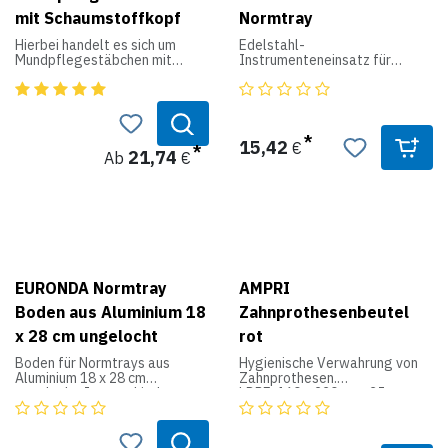
mit Schaumstoffkopf
Normtray
Hierbei handelt es sich um
Edelstahl-
Mundpflegestäbchen mit
Instrumenteneinsatz für
grünem bzw. rosanem
Normtray von EURONDA.
Schaumstoffkopf. Je nach
Bietet Platz für 16
Ausführung.
Instrumente.
Produktdaten:
15,42
€
21,74
Ab
€
Material: Stab: Papier; Kopf:
PU-Schwamm
Abmessungen: Stab ca. 100
mm lang; Schwamm ca. 20 x 18
mm
Inhaltsstoffe für Aqua
Stäbchen mit Geschmack:
Ethanol, Natriumlaurylsulfat,
EURONDA Normtray
AMPRI
Pentanpentol, Flavour, Minzöl,
Boden aus Aluminium 18
Zahnprothesenbeutel
Sodium Saccharin
x 28 cm ungelocht
rot
Zweckbestimmung:
Mundpfege
Boden für Normtrays aus
Hygienische Verwahrung von
Aluminium 18 x 28 cm
Zahnprothesen.
ungelocht. In verschiedenen
LDPE, 160 x 230 mm, 35 mµ
Farben bei uns erhältlich.