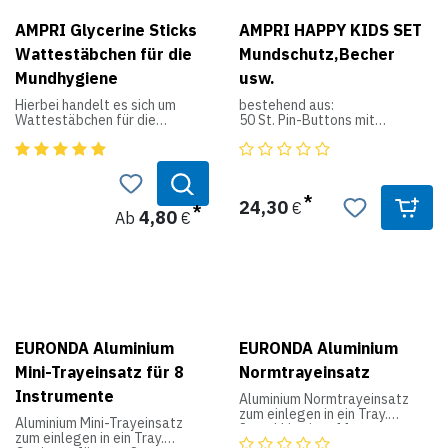
AMPRI Glycerine Sticks
AMPRI HAPPY KIDS SET
Wattestäbchen für die
Mundschutz,Becher
Mundhygiene
usw.
Hierbei handelt es sich um
bestehend aus:
Wattestäbchen für die
50 St. Pin-Buttons mit
Mundhygiene von AMPRI. Die
Bärchenaufdruck
Glycerine Sticks sind in
100 St. Mundschutz weiß mit
verschiedenen Längen und mit
Bärchenaufdruck
verschiedenen Geschmäckern
50 St. Kinder-
bei uns erhältlich.
Patientenservietten mit
24,30
€
Bärchenaufdruck
4,80
Ab
€
Produktdaten:
50 St. Mundspülbecher weiß
mit Bärchenaufdruck
Material: Stab: weißes
Polypropylen (PP); Kopf:
medizinische gebleichte
Baumwolle, ohne
optische Bleichmittel
Abmessungen: PP Stab ca. 100
EURONDA Aluminium
EURONDA Aluminium
- 150 mm lang
Mini-Trayeinsatz für 8
Normtrayeinsatz
Inhaltsstoffe: Glycerine U.S.P.,
Instrumente
Aluminium Normtrayeinsatz
Citric Acid U.S.P
zum einlegen in ein Tray.
Flavouring, Sodium Benzoate
Aluminium Mini-Trayeinsatz
Sowohl in einer 11
0,1% (als Konserv.-Mittel)
zum einlegen in ein Tray.
Instumenten, wie auch in einer