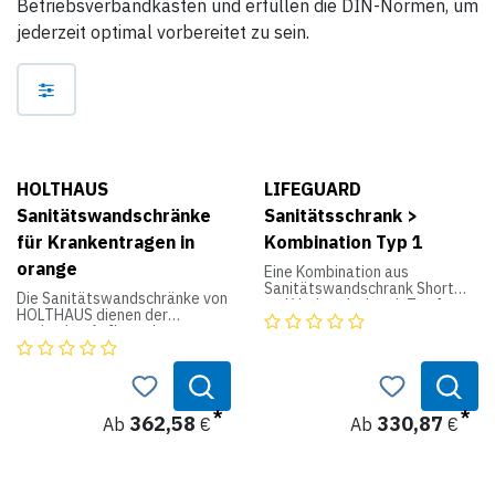
Betriebsverbandkästen und erfüllen die DIN-Normen, um
jederzeit optimal vorbereitet zu sein.
HOLTHAUS
LIFEGUARD
Sanitätswandschränke
Sanitätsschrank >
für Krankentragen in
Kombination Typ 1
orange
Eine Kombination aus
Sanitätswandschrank Short
Die Sanitätswandschränke von
und Verbandschrank Typ 1.
HOLTHAUS dienen der
optimalen Aufbewahrung von
Für den erweiterten
Krankentragen. Sie bestehen
Platzbedarf.
aus robustem Stahlblech und
sind in verschiedenen Größen
Lieferbar in Orange, Grün und
bei uns erhältlich. Zusätzlich
Weiß.
bieten die Schränke Platz für
362,58
330,87
Ab
€
Ab
€
Betriebsverbandskästen und
Maße: 152 x 49 x 20 cm
Zubehör.
Gewicht: 27 kg
Produktdaten: