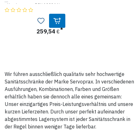
• Krankentrage DIN 13024 N
und Zubehör
• Aufhängevorrichtung für
Verbandkasten DIN 13164
259,54
€
Stahlblech, Sicherheitsschloß
und Erste-Hilfe-Emblem auf
der Tür.
Maße: 200 x 30 x 20 cm
Gewicht: 19 kg
Wir führen ausschließlich qualitativ sehr hochwertige
Sanitätsschränke der Marke Servoprax. In verschiedenen
Ausführungen, Kombinationen, Farben und Größen
erhältlich haben sie dennoch alle eines gemeinsam:
Unser einzigartiges Preis-Leistungsverhältnis und unsere
kurzen Lieferzeiten. Durch unser perfekt aufeinander
abgestimmtes Lagersystem ist jeder Sanitätsschrank in
der Regel binnen weniger Tage lieferbar.