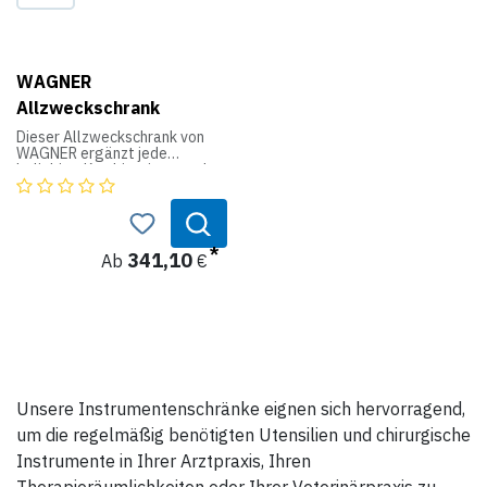
WAGNER
Allzweckschrank
Dieser Allzweckschrank von
WAGNER ergänzt jede
beliebige Kombination aus der
Wagner-Serie. Der Schrank
wird mit einer hochwertigen
Acrylglasscheibe geliefert.
Diese bietet Staubschutz und
Übersicht. Zusätzlich besitzt
341,10
Ab
€
der Schrank flexible Böden für
eine individuelle
Platzeinteilung.
Produktdaten:
Maße (HxBxT): 50 x 50 x 23 cm
Farbe: weiß oder lichtgrau
Unsere Instrumentenschränke eignen sich hervorragend,
um die regelmäßig benötigten Utensilien und chirurgische
Instrumente in Ihrer Arztpraxis, Ihren
Therapieräumlichkeiten oder Ihrer Veterinärpraxis zu