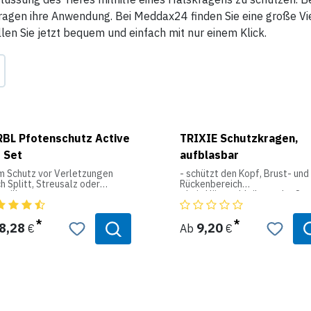
agen ihre Anwendung. Bei Meddax24 finden Sie eine große Viel
len Sie jetzt bequem und einfach mit nur einem Klick.
BL Pfotenschutz Active
TRIXIE Schutzkragen,
 Set
aufblasbar
um Schutz vor Verletzungen
- schützt den Kopf, Brust- und
h Splitt, Streusalz oder
Rückenbereich
smilben
- kein Hängenbleiben oder St
an Gegenständen
ufenlos verstellbarer
- beeinträchtigt weder die Sic
tverschluss für perfekte
noch das Gehör des Tieres
8,28
9,20
€
Ab
€
sform
- Fressen, Trinken, Schnüffeln 
Spielen ohne - wesentliche
us atmungsaktivem
Einschränkungen möglich
thesekautschuk
- mit Klettverschluss
- mit Halsbandlaschen
rapazierfähige und
- Polyurethan/Polyethylen
schfeste Gummisohle
- Farbe: blau