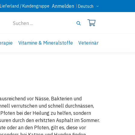
Anmelden
Lieferland / Kundengruppe
Deutsch
erapie
Vitamine & Mineralstoffe
Veterinär
 ausreichend vor Nässe, Bakterien und
nell verrutschen und schnell durchnässen,
Pfoten bei der Heilung zu helfen, sondern
suren durch den erhitzten Asphalt im Sommer.
 oder an den Pfoten, gilt es, diese vor
Besonders bei Katzen und Hunden finden