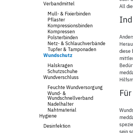
Verbandmittel
Der
All di
Bek
5 - 
Mull- & Fixierbinden
Ind
Hun
Pflaster
Bew
Kompressionsbinden
4. 
Kompressen
wird
Ander
Polsterbinden
Pfo
Netz- & Schlauchverbände
Herau
Die 
Tupfer & Tamponaden
diese 
vom
Wundschutz
Pfo
mittle
Halskragen
Bedürf
Die
Schutzschuhe
Tabe
meddax
Bei
Wundverschluss
Hilfsm
Die 
Feuchte Wundversorgung
zu e
Für
Wund- &
Wundschnellverband
Nadelhalter
Nahtmaterial
Wunds
Hygiene
meddax
spezie
Desinfektion
sein s