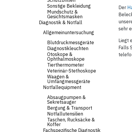
Schutzbrillen
Sonstige Bekleidung
Der
H
Mundschutz &
Belec
Gesichtsmasken
unsere
Diagnostik & Notfall
sehr e
Allgemeinuntersuchung
Liegt 
Blutdruckmessgeräte
Falls 
Diagnostikleuchten
Otoskope &
telefo
Ophthalmoskope
Tierthermometer
Veterinär-Stethoskope
Waagen &
Umfangmessgeräte
Notfallequipment
Absaugpumpen &
Sekretsauger
Bergung & Transport
Notfallutensilien
Taschen, Rucksäcke &
Koffer
Fachspezifische Diagnostik