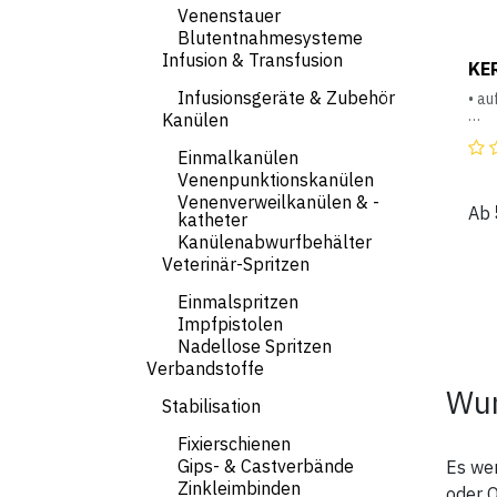
• 2e
Venenstauer
Blutentnahmesysteme
Zur
Infusion & Transfusion
mess
KE
steh
Infusionsgeräte & Zubehör
Bel
• a
Grö
Kanülen
brei
• we
Ihr
ang
Einmalkanülen
Größ
Venenpunktionskanülen
die
• sc
Rüc
Venenverweilkanülen & -
Ab
Hin
ode
katheter
Kanülenabwurfbehälter
1. 
• ke
Veterinär-Spritzen
Wid
Ein
gem
Trin
Einmalspritzen
Der 
• lä
Impfpistolen
Gru
Klet
Nadellose Spritzen
For
2. D
Verbandstoffe
brei
• w
Wun
gem
Stabilisation
3. 
Fixierschienen
bre
hint
Gips- & Castverbände
Es we
gem
Zinkleimbinden
oder O