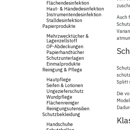
Flächendesinfektion
zusch
Haut- & Händedesinfektion
Instrumentendesinfektion
Auch f
Stalldesinfektion
Schut
Papierprodukte
Varian
Mehrzwecktücher &
atmung
Lagenzellstoff
OP-Abdeckungen
Sch
Papierhandtücher
Schutzunterlagen
Einmalprodukte
Schut
Reinigung & Pflege
schüt
Hautpflege
Splitt
Seifen & Lotionen
Ungezieferschutz
Die vo
Wundpflege
Model
Flächenreiniger
Dadur
Reinigungsutensilien
Schutzbekleidung
Kla
Handschuhe