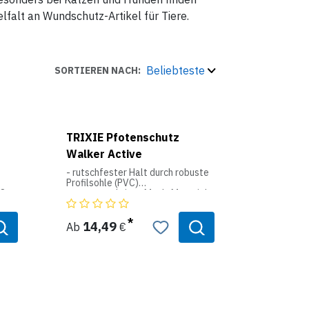
falt an Wundschutz-Artikel für Tiere.
Beliebteste
SORTIEREN NACH:
TRIXIE Pfotenschutz
Walker Active
- rutschfester Halt durch robuste
Profilsohle (PVC)
oßen
- atmungsaktives Mesh-Material
- hoher Tragekomfort
ht
- besonders langlebig
- bietet Schutz auf steinigem und
14,49
Ab
€
und
heißem Untergrund
- schützt im Winter vor Streusalz
und Splitt
- mit reflektierenden Streifen
- mit Klettverschluss
- ab Größe XS–S mit 2
Klettverschlüssen
- Farbe: schwarz