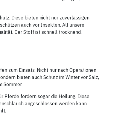
Die Beine des Hundes sollten nur
zu einem Teil bedeckt sein.
tz. Diese bieten nicht nur zuverlässigen
chützen auch vor Insekten. All unsere
ität. Der Stoff ist schnell trocknend,
n zum Einsatz. Nicht nur nach Operationen
ondern bieten auch Schutz im Winter vor Salz,
im Sommer.
 Pferde fördern sogar die Heilung. Diese
tenschlauch angeschlossen werden kann.
lt.