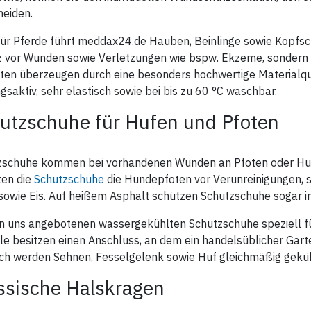
neiden.
ür Pferde führt meddax24.de Hauben, Beinlinge sowie Kopfschu
z vor Wunden sowie Verletzungen wie bspw. Ekzeme, sondern s
ten überzeugen durch eine besonders hochwertige Materialqual
saktiv, sehr elastisch sowie bei bis zu 60 °C waschbar.
utzschuhe für Hufen und Pfoten
zschuhe kommen bei vorhandenen Wunden an Pfoten oder Hufe
zen die
Schutzschuhe
die Hundepfoten vor Verunreinigungen, s
 sowie Eis. Auf heißem Asphalt schützen Schutzschuhe sogar 
n uns angebotenen wassergekühlten Schutzschuhe speziell für
le besitzen einen Anschluss, an dem ein handelsüblicher Gar
ch werden Sehnen, Fesselgelenk sowie Huf gleichmäßig geküh
ssische Halskragen