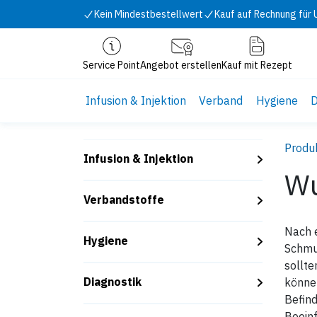
Zum Inhalt springen
Kein Mindestbestellwert
Kauf auf Rechnung für
Service Point
Angebot erstellen
Kauf mit Rezept
Infusion & Injektion
Verband
Hygiene
D
Produ
Infusion & Injektion
Wu
Verbandstoffe
Nach e
Hygiene
Schmu
sollte
Diagnostik
können
Befind
Beeinf