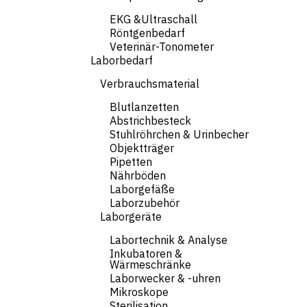
EKG &Ultraschall
Röntgenbedarf
Veterinär-Tonometer
Laborbedarf
Verbrauchsmaterial
Blutlanzetten
Abstrichbesteck
Stuhlröhrchen & Urinbecher
Objektträger
Pipetten
Nährböden
Laborgefäße
Laborzubehör
Laborgeräte
Labortechnik & Analyse
Inkubatoren &
Wärmeschränke
Laborwecker & -uhren
Mikroskope
Sterilisation