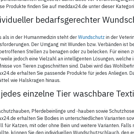
gemessen.
 Bauchumfang des
ese Produkte finden Sie auf meddax24.de unter dieser Kategori
leidungsstücks sollte deshalb
3. Der Bauchumfang wird an d
10 cm größer sein als der ihres
breitesten Stelle des Bauches
ividueller bedarfsgerechter Wundsc
des, um ausreichend
hinter den Vorderbeinen
egungsfreiheit zu gewähren.
gemessen.
Die Länge des Vorderbeines
Der Bauchumfang des
 vom Widerrist bis zum
s als in der Humanmedizin steht der
Wundschutz
in der Veteri
Bekleidungsstücks sollte des
tenansatz gemessen.
5 - 10 cm größer sein als der i
sforderungen. Der Umgang mit Wunden bzw. Verbänden ist bei 
Hundes, um ausreichend
Länge des Hinterbeines wird
betroffenen Stellen zu benagen oder zu belecken. Für einen 
Bewegungsfreiheit zu gewähr
 Schwanzansatz bis zum
tenansatz gemessen.
rweile jedoch eine Vielzahl an intelligenten Lösungen, welche 
4. Die Länge des Vorderbeines
nisse von Tieren zugeschnitten sind. Dabei wird das Wohlbefin
wird vom Widerrist bis zum
 angegebene Länge in der
Pfotenansatz gemessen.
lle bezieht sich auf die
24.de erhalten Sie passende Produkte für jedes Anliegen. D
nlänge des Mantels.
Die Länge des Hinterbeines wi
ittel wie Halskragen hinaus.
vom Schwanzansatz bis zum
Beine des Hundes sollten nur
Pfotenansatz gemessen.
inem Teil bedeckt sein.
 jedes einzelne Tier waschbare Text
Die angegebene Länge in der
Tabelle bezieht sich auf die
Beinlänge des Mantels.
chutzhauben, Pferdebeinlinge und -hauben sowie Schutzhosen
Die Beine des Hundes sollten 
24.de erhalten Sie Bodies in unterschiedlichen Varianten sowi
zu einem Teil bedeckt sein.
ll für Katzen, mit oder ohne Bein und weitere Varianten. Fall
ollte, können Sie den individuellen Wundschutzschlauch, den e