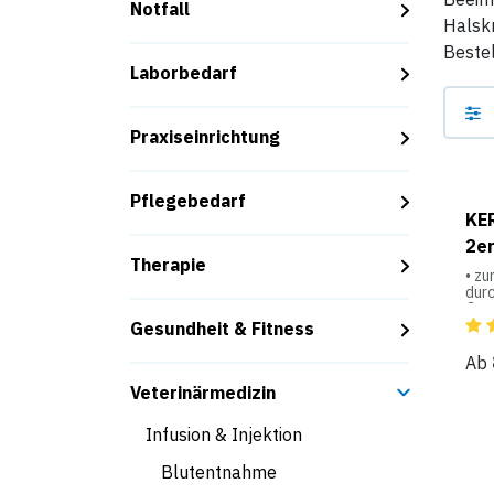
Notfall
Halskr
Bestel
Laborbedarf
Praxiseinrichtung
Pflegebedarf
KER
2er
Therapie
• z
durc
Gra
Gesundheit & Fitness
• st
Klet
Ab
Pas
Veterinärmedizin
• a
Syn
Infusion & Injektion
• st
Blutentnahme
rut