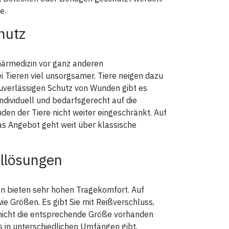
e.
Der Hund steht dabei in aufrechter
er
Grundhaltung.
hutz
2. Der Halsumfang wird an der
breitesten Stelle (Halsansatz)
gemessen.
närmedizin vor ganz anderen
halb
3. Der Bauchumfang wird an der
hres
breitesten Stelle des Bauches
Tieren viel unsorgsamer. Tiere neigen dazu
hinter den Vorderbeinen
zuverlässigen Schutz von Wunden gibt es
en.
gemessen.
individuell und bedarfsgerecht auf die
Der Bauchumfang des
den der Tiere nicht weiter eingeschränkt. Auf
Bekleidungsstücks sollte deshalb
5 - 10 cm größer sein als der ihres
as Angebot geht weit über klassische
Hundes, um ausreichend
rd
Bewegungsfreiheit zu gewähren.
4. Die Länge des Vorderbeines
illösungen
wird vom Widerrist bis zum
Pfotenansatz gemessen.
Die Länge des Hinterbeines wird
vom Schwanzansatz bis zum
 bieten sehr hohen Tragekomfort. Auf
nur
Pfotenansatz gemessen.
e Größen. Es gibt Sie mit Reißverschluss,
Die angegebene Länge in der
s nicht die entsprechende Größe vorhanden
Tabelle bezieht sich auf die
s in unterschiedlichen Umfängen gibt,
Beinlänge des Mantels.