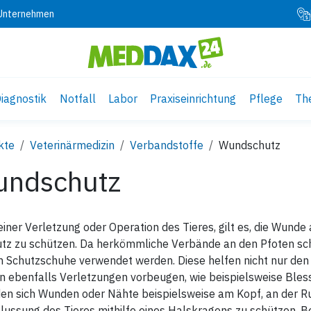
 Unternehmen
iagnostik
Notfall
Labor
Praxiseinrichtung
Pflege
Th
kte
Veterinärmedizin
Verbandstoffe
Wundschutz
ndschutz
iner Verletzung oder Operation des Tieres, gilt es, die Wunde
tz zu schützen. Da herkömmliche Verbände an den Pfoten sch
n Schutzschuhe verwendet werden. Diese helfen nicht nur den 
 ebenfalls Verletzungen vorbeugen, wie beispielsweise Bles
en sich Wunden oder Nähte beispielsweise am Kopf, an der Rute
lussung des Tieres mithilfe eines Halskragens zu schützen. 