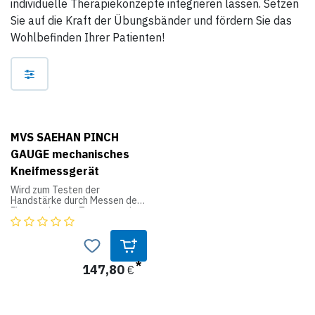
individuelle Therapiekonzepte integrieren lassen. Setzen
Sie auf die Kraft der Übungsbänder und fördern Sie das
Wohlbefinden Ihrer Patienten!
MVS SAEHAN PINCH
GAUGE mechanisches
Kneifmessgerät
Wird zum Testen der
Handstärke durch Messen der
Fingerspitzen-, Tasten- und
Handflächen-Kneifkraft
verwendet. Aus langlebigem,
lackiertem Edelstahl. Die
mechanischen Eigenschaften
verschlechtern sich mit der
147,80
€
Zeit nicht. Kann als
Diagnoseinstrument oder zur
Überwachung des
Rehabilitationsfortschritts