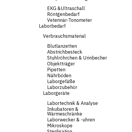
EKG &Ultraschall
Röntgenbedarf
Veterinär-Tonometer
Laborbedarf
Verbrauchsmaterial
Blutlanzetten
Abstrichbesteck
Stuhlröhrchen & Urinbecher
Objektträger
Pipetten
Nährböden
Laborgefäße
Laborzubehör
Laborgeräte
Labortechnik & Analyse
Inkubatoren &
Wärmeschränke
Laborwecker & -uhren
Mikroskope
Sterilisation