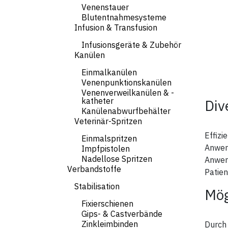
Venenstauer
Blutentnahmesysteme
Infusion & Transfusion
Infusionsgeräte & Zubehör
Kanülen
Einmalkanülen
Venenpunktionskanülen
Venenverweilkanülen & -
katheter
Div
Kanülenabwurfbehälter
Veterinär-Spritzen
Effizi
Einmalspritzen
Anwend
Impfpistolen
Nadellose Spritzen
Anwend
Verbandstoffe
Patien
Stabilisation
Mög
Fixierschienen
Gips- & Castverbände
Zinkleimbinden
Durch 