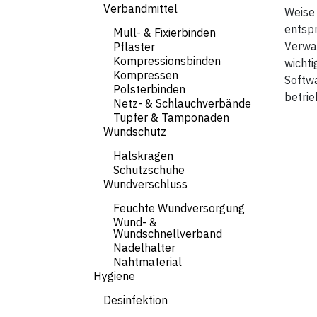
Verbandmittel
Weise
entsp
Mull- & Fixierbinden
Verwal
Pflaster
Kompressionsbinden
wichti
Kompressen
Softw
Polsterbinden
betrie
Netz- & Schlauchverbände
Tupfer & Tamponaden
Wundschutz
Halskragen
Schutzschuhe
Wundverschluss
Feuchte Wundversorgung
Wund- &
Wundschnellverband
Nadelhalter
Nahtmaterial
Hygiene
Desinfektion