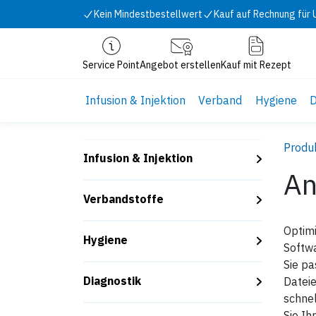
Zum Inhalt springen
Kein Mindestbestellwert
Kauf auf Rechnung für
Service Point
Angebot erstellen
Kauf mit Rezept
Infusion & Injektion
Verband
Hygiene
D
Produ
Infusion & Injektion
An
Verbandstoffe
Optimi
Hygiene
Softw
Sie pa
Diagnostik
Dateie
schne
Sie Ih