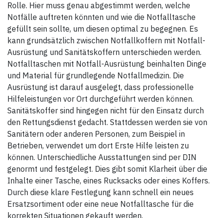
Rolle. Hier muss genau abgestimmt werden, welche
optional erhältliche, bereits
bedruckte Reflexstreifen
Notfälle auftreten könnten und wie die Notfalltasche
(FEUERWEHR,
gefüllt sein sollte, um diesen optimal zu begegnen. Es
RETTUNGSDIENST,
JUGENDFEUERWEHR)
kann grundsätzlich zwischen Notfallkoffern mit Notfall-
befestigt werden.
Ausrüstung und Sanitätskoffern unterschieden werden.
Notfalltaschen mit Notfall-Ausrüstung beinhalten Dinge
Ausstattung:
- großes Hauptfach (90 l) mit
und Material für grundlegende Notfallmedizin. Die
2 innenliegenden Netztaschen
Ausrüstung ist darauf ausgelegt, dass professionelle
- Vario-Seitenfach für z.B.
Stiefel, hygienisch vom
Hilfeleistungen vor Ort durchgeführt werden können.
Hauptfach getrennt (ragt in
Hauptfach hinein)
Sanitätskoffer sind hingegen nicht für den Einsatz durch
- Organizerfach (B x H: 30 x 25
den Rettungsdienst gedacht. Stattdessen werden sie von
cm)
- Seitenfach (B x H: 60 x 35 cm)
Sanitätern oder anderen Personen, zum Beispiel in
- Klarsichtfach (9 x 6 cm) zur
Betrieben, verwendet um dort Erste Hilfe leisten zu
Kennzeichnung
- elastische Gepäckspinne auf
können. Unterschiedliche Ausstattungen sind per DIN
dem Deckel
- ergonomischer Tragegriff
genormt und festgelegt. Dies gibt somit Klarheit über die
- verstaubares, vollwertiges
Inhalte einer Tasche, eines Rucksacks oder eines Koffers.
Rucksacktragesystem mit
gepolsterten Gurten
Durch diese klare Festlegung kann schnell ein neues
- Gleitschienen an der
Ersatzsortiment oder eine neue Notfalltasche für die
Unterseite
- umlaufender Sicherheits-
korrekten Situationen gekauft werden.