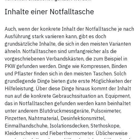
Reflexstreifen
- Flauschband 38 x 5cm für
optionale Reflexstreifen an
Inhalte einer Notfalltasche
der Vorderseite
Lieferumfang:
Auch, wenn der konkrete Inhalt der Notfalltasche je nach
Tasche mit
Ausführung stark variieren kann, gibt es doch
Rucksacktragesystem, ohne
weiteres oder bebildertes
grundsätzliche Inhalte, die sich in den meisten Varianten
Zubehör
ähneln. Notfalltaschen sind umfangreicher als die
vorgeschriebenen Verbandskästen, die zum Beispiel in
Spezifikationen:
- Farbe: schwarz/rot
PKW gefunden werden. Dinge wie Kompressen, Binden
- Maße (Höhe x Breite x Tiefe):
und Pflaster finden sich in den meisten Taschen. Solch
43 x 70 x 38 cm
- Kapazität Hauptfach: 90
grundlegende Dinge bieten gute erste Möglichkeiten der
Liter
Hilfeleistung. Über diese Dinge hinaus kommt der Inhalt
- Gewicht: 2.600 Gramm
- Material: 600D Polyester
nun auf die konkrete Gebrauchssituation an. Equipment,
das in Notfalltaschen gefunden werden kann beinhaltet
unter anderem Blutdruckmessgeräte, Pulsoximeter,
Pinzetten, Nahtmaterial, Desinfektionsmittel,
Einmalhandschuhe, Isolationsdecken, Stethoskope,
Kleiderscheren und Fieberthermometer. Üblicherweise