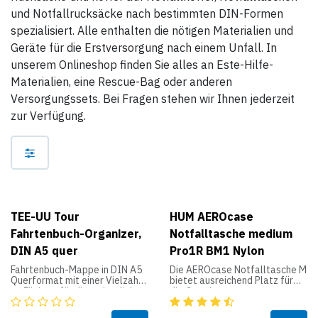
und Notfallrucksäcke nach bestimmten DIN-Formen
spezialisiert. Alle enthalten die nötigen Materialien und
Geräte für die Erstversorgung nach einem Unfall. In
unserem Onlineshop finden Sie alles an Este-Hilfe-
Materialien, eine Rescue-Bag oder anderen
Versorgungssets. Bei Fragen stehen wir Ihnen jederzeit
zur Verfügung.
TEE-UU Tour
HUM AEROcase
Fahrtenbuch-Organizer,
Notfalltasche medium
DIN A5 quer
Pro1R BM1 Nylon
Fahrtenbuch-Mappe in DIN A5
Die AEROcase Notfalltasche M
Querformat mit einer Vielzahl
bietet ausreichend Platz für
an Fächern für die ordentliche
die Grundaussatttung zur
Aufbewahrung aller
Notfallversorgung in Praxen,
Unterlagen.
Hilfsorganisationen,