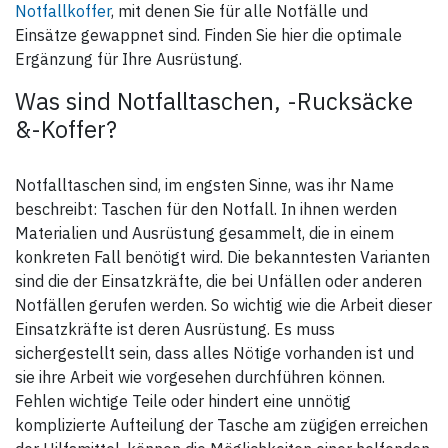
Notfallkoffer
, mit denen Sie für alle Notfälle und
Im ebenfalls großzügigen
Einsätze gewappnet sind. Finden Sie hier die optimale
Ausstattung:
Seitenfach findet sich Platz für
- rundum gepolstertes
weiteres Material, wie zum
Ergänzung für Ihre Ausrüstung.
Maskenfach
Beispiel Lehrgangsunterlagen
- entnehmbares Brillenetui
oder einen BIG Organizer.
- innenliegendes Netzfach
Was sind Notfalltaschen, -Rucksäcke
- Elastikbänder innen im
An der Frontseite findet sich
&-Koffer?
Deckel
ein weiteres, kleineres
- stufenlos verstellbarer Dual-
Außenfach in dem Kleinteile
Trageriemen, beidseitig
wie Ladegeräte oder das
zu öffnen; Nutzlänge 150 cm
„kompakte Büro“ gut
Notfalltaschen sind, im engsten Sinne, was ihr Name
- Halte-Öse für EASY
untergebracht werden können.
Handschuhhalter
Stifthalter, verschiedene
beschreibt: Taschen für den Notfall. In ihnen werden
- Beschriftungsfeld
Fächer (eines mit
- Signal-Reflex-Streifen
Materialien und Ausrüstung gesammelt, die in einem
Reißverschluss) bieten dort
variabel nutzbaren Stauraum.
konkreten Fall benötigt wird. Die bekanntesten Varianten
Lieferumfang:
Die elastische, verstellbare
sind die der Einsatzkräfte, die bei Unfällen oder anderen
Gepäckspinne auf dem Deckel
Notfällen gerufen werden. So wichtig wie die Arbeit dieser
RESPI XL inkl. Brillenetui und
eignet sich z.B. zum Verstauen
Tragegurt, ohne weiteres
einer Jacke oder feuchter
Einsatzkräfte ist deren Ausrüstung. Es muss
Zubehör
Bekleidung.
sichergestellt sein, dass alles Nötige vorhanden ist und
Zum bequemen Tragen ist die
sie ihre Arbeit wie vorgesehen durchführen können.
Spezifikationen:
Tasche mit einem
- Farbe: blau
ergonomischen Handgriff
Fehlen wichtige Teile oder hindert eine unnötig
- Aussenmaß (H x B x T): 26 x
ausgestattet.
komplizierte Aufteilung der Tasche am zügigen erreichen
24 x 20 cm
- Innenmaß (H x B x T): 24 x 21
Für etwas weitere Strecken