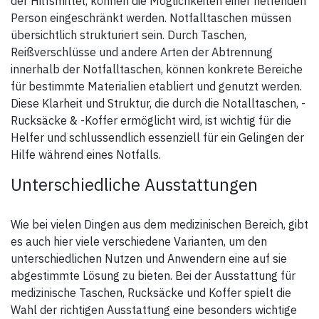
der Hilfsmittel, können die Möglichkeiten einer helfenden
x 18 cm
oder, wenn die Tasche einmal
- Gewicht: 750 g
Person eingeschränkt werden. Notfalltaschen müssen
etwas schwerer ist, ist die
- Volumen: 7,2 Liter
RAGBAG PRO mit einem
übersichtlich strukturiert sein. Durch Taschen,
- Material: 370G TEC Fire
vollwertigen und komplett
Retardant
verstaubaren
Reißverschlüsse und andere Arten der Abtrennung
- Waschbar bei 40°C
Rucksacktragesystem
innerhalb der Notfalltaschen, können konkrete Bereiche
ausgestattet. Die
gepolsterten Schultergurte
für bestimmte Materialien etabliert und genutzt werden.
sind nicht nur ergonomisch
Diese Klarheit und Struktur, die durch die Notalltaschen, -
geformt, sondern auch mit
atmungsaktivem Netzmaterial
Rucksäcke & -Koffer ermöglicht wird, ist wichtig für die
und einer Materialschlaufe
ausgerüstet.
Helfer und schlussendlich essenziell für ein Gelingen der
Hilfe während eines Notfalls.
Dank ihrer stabilen
Gleitschienen und der
beschichteten Unterseite kann
Unterschiedliche Ausstattungen
die Tasche auch problemlos
auf feuchtem oder
verschmutztem Untergrund
abgestellt werden.
Wie bei vielen Dingen aus dem medizinischen Bereich, gibt
es auch hier viele verschiedene Varianten, um den
Der fest fixierte, umlaufende
unterschiedlichen Nutzen und Anwendern eine auf sie
Sicherheitsstreifen sorgt für
abgestimmte Lösung zu bieten. Bei der Ausstattung für
gute Erkennbarkeit.
medizinische Taschen, Rucksäcke und Koffer spielt die
Am zusätzlichen
Flauschstreifen auf der
Wahl der richtigen Ausstattung eine besonders wichtige
Vorderseite (38 x 5 cm) können