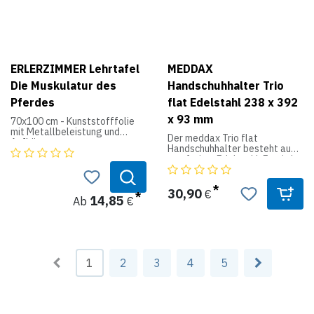
Beschreibungen in Englisch und
Beschreibungen in Deutsch und
Deutsch
Englisch
ERLERZIMMER Lehrtafel
MEDDAX
Die Muskulatur des
Handschuhhalter Trio
Pferdes
flat Edelstahl 238 x 392
x 93 mm
70x100 cm - Kunststofffolie
mit Metallbeleistung und
Der meddax Trio flat
Aufhänger
Handschuhhalter besteht aus
rostfreiem Edelstahl. Er wird
50x70 cm - Kunstdruckpapier
inkl. Befestigungsmaterial
mit Beleistung und Aufhänger
ausgeliefert. Zur besseren
Übersicht sind die Größen S, M,
30,90
€
14,85
Ab
€
L seitlich eingestanzt. So fasst
der Halter bis zu 3 Packungen
Handschuhe.
Produktdaten:
1
2
3
4
5
Material: Edelstahl
Maße: 238 x 392 x 93 mm
Farbe: silber
geeignet für: B.Braun, AMPri,
MaiMed, Paul Hartmann und