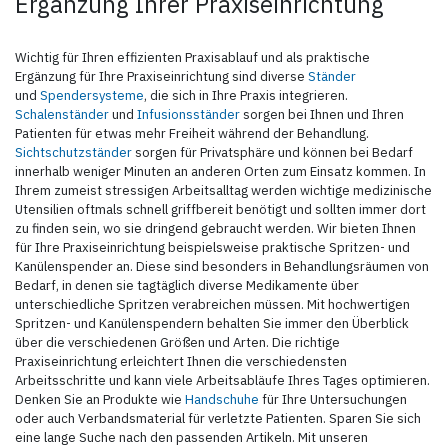
Ergänzung Ihrer Praxiseinrichtung
Wichtig für Ihren effizienten Praxisablauf und als praktische
Ergänzung für Ihre Praxiseinrichtung sind diverse
Ständer
und
Spendersysteme
, die sich in Ihre Praxis integrieren.
Schalenständer
und
Infusionsständer
sorgen bei Ihnen und Ihren
Patienten für etwas mehr Freiheit während der Behandlung.
Sichtschutzständer
sorgen für Privatsphäre und können bei Bedarf
innerhalb weniger Minuten an anderen Orten zum Einsatz kommen. In
Ihrem zumeist stressigen Arbeitsalltag werden wichtige medizinische
Utensilien oftmals schnell griffbereit benötigt und sollten immer dort
zu finden sein, wo sie dringend gebraucht werden. Wir bieten Ihnen
für Ihre Praxiseinrichtung beispielsweise praktische Spritzen- und
Kanülenspender an. Diese sind besonders in Behandlungsräumen von
Bedarf, in denen sie tagtäglich diverse Medikamente über
unterschiedliche Spritzen verabreichen müssen. Mit hochwertigen
Spritzen- und Kanülenspendern behalten Sie immer den Überblick
über die verschiedenen Größen und Arten. Die richtige
Praxiseinrichtung erleichtert Ihnen die verschiedensten
Arbeitsschritte und kann viele Arbeitsabläufe Ihres Tages optimieren.
Denken Sie an Produkte wie
Handschuhe
für Ihre Untersuchungen
oder auch Verbandsmaterial für verletzte Patienten. Sparen Sie sich
eine lange Suche nach den passenden Artikeln. Mit unseren