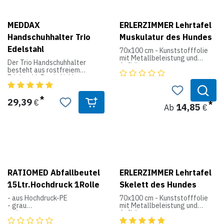
Maße (B x H x T): 238 x 520 x
93 mm
Farbe: silber
MEDDAX
ERLERZIMMER Lehrtafel
Größenangaben S, M, L und XL
Handschuhhalter Trio
Muskulatur des Hundes
Edelstahl
HINWEIS: Bitte beachten Sie,
70x100 cm - Kunststofffolie
dass die abgebildeten
mit Metallbeleistung und
Der Trio Handschuhhalter
Handschuhe nicht im
Aufhänger
besteht aus rostfreiem
Lieferumfang enthalten sind
Edelstahl. Er wird inkl.
und lediglich als Nutzungs-
50x70 cm - Kunstdruckpapier
Befestigungsmaterial
Beispiel dienen.
mit Beleistung und Aufhänger
ausgeliefert. Zur besseren
Übersicht sind die Größen S, M,
29,39
€
14,85
Ab
€
L seitlich eingestanzt. So fasst
er bis zu 3 Packungen.
Produktdaten:
Material: Edelstahl
Maße: 258 x 392 x 96 mm
Farbe: silber
RATIOMED Abfallbeutel
ERLERZIMMER Lehrtafel
15Ltr.Hochdruck 1Rolle
Skelett des Hundes
- aus Hochdruck-PE
70x100 cm - Kunststofffolie
- grau
mit Metallbeleistung und
- glatt
Aufhänger
- reißfest