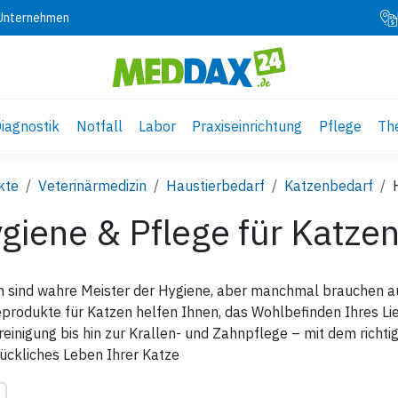
 Unternehmen
iagnostik
Notfall
Labor
Praxiseinrichtung
Pflege
Th
kte
Veterinärmedizin
Haustierbedarf
Katzenbedarf
giene & Pflege für Katze
n sind wahre Meister der Hygiene, aber manchmal brauchen a
produkte für Katzen helfen Ihnen, das Wohlbefinden Ihres Lie
einigung bis hin zur Krallen- und Zahnpflege – mit dem richt
ückliches Leben Ihrer Katze