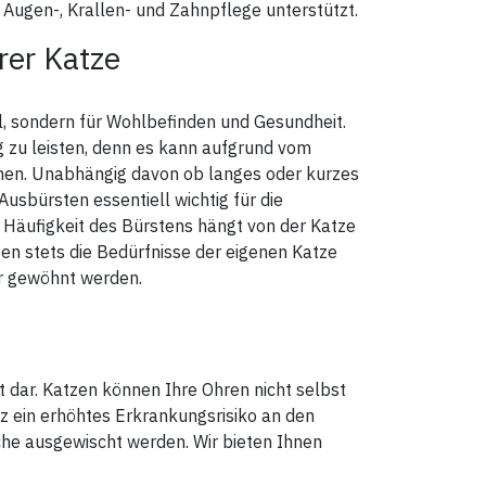
 Augen-, Krallen- und Zahnpflege unterstützt.
z
en)
7
rer Katze
mum
)
uhe,
er
gen
l, sondern für Wohlbefinden und Gesundheit.
d
ng zu leisten, denn es kann aufgrund vom
n
 In
en. Unabhängig davon ob langes oder kurzes
als
s an
usbürsten essentiell wichtig für die
r
,7
d Häufigkeit des Bürstens hängt von der Katze
,
2 ml
llten stets die Bedürfnisse der eigenen Katze
er gewöhnt werden.
all,
 der
te an
.
t dar. Katzen können Ihre Ohren nicht selbst
men
z ein erhöhtes Erkrankungsrisiko an den
che ausgewischt werden. Wir bieten Ihnen