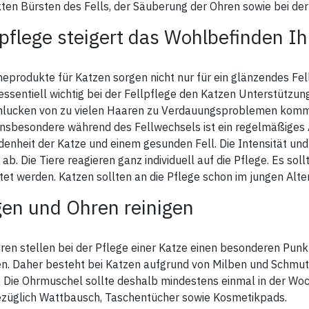
kann es in sehr seltenen Fällen
getestet. Nach einmaliger
ten Bürsten des Fells, der Säuberung der Ohren sowie bei der
ffälliger Stelle prüfen.
(Ausnahmefälle, definiert als
Anwendung besteht der Schut
weniger als 1 von 10.000 Katz
vor Zecken und Flöhen bis zu 2
andlung:
lpflege steigert das Wohlbefinden Ih
als Reaktion auf Chrysanthe
Tage. 3 Tuben (Packungsinhalt
 2-3 Tage wiederholen, bis
oder die Lösungsmittel zu Unr
ergeben bis zu 12 Wochen
 die Katzen von der
Abgeschlagenheit, Zittern od
Schutzwirkung. Die volle
andelten Stelle auf Dauer
anderen neurologischen
Schutzwirkung wird nach 5 Ta
halten.
Symptomen kommen. Diese
erreicht. Für Katzen ab der 16.
eprodukte für Katzen sorgen nicht nur für ein glänzendes Fel
tung: Biozidprodukte
Symptome sind vorübergehen
Lebenswoche geeignet.
ichtig verwenden. Vor
 essentiell wichtig bei der Fellpflege den Katzen Unterstützu
(transient) und verschwinden i
auch stets Etikett und
der Regel nach 24-48 Stunden.
Verfügbare Größeneinheiten:
hlucken von zu vielen Haaren zu Verdauungsproblemen komm
duktinformationen lesen.
sehr seltenen Fällen (weniger 
Dosierung: verabreichtes
1 von 10.000 Katzen) kommt e
insbesondere während des Fellwechsels ist ein regelmäßiges A
Volumen:
der Applikationsstelle zu eine
Katze S ≈ 1,5 – 4 kg 1 Tube ≈ 0
denheit der Katze und einem gesunden Fell. Die Intensität un
Hautreaktion, wie
ml
vorübergehendem Haarausfall
Katze M ≈ 4 – 7 kg 1 Tube ≈ 1,
 ab. Die Tiere reagieren ganz individuell auf die Pflege. Es so
Rötung, Juckreiz oder
et werden. Katzen sollten an die Pflege schon im jungen Alt
entzündlichen Reaktionen. Im F
dass Unsicherheiten bezüglich
beobachteten Symptome
en und Ohren reinigen
bestehen, wenden Sie sich bit
unseren Kundenservice oder
kontaktieren Sie Ihren Tierarzt
ren stellen bei der Pflege einer Katze einen besonderen Punk
Besondere Vorsichtsmaßnah
für den Anwender:
en. Daher besteht bei Katzen aufgrund von Milben und Schmut
 Die Ohrmuschel sollte deshalb mindestens einmal in der Wo
Chrysanthemum und die
Lösungsmittel können in sehr
ezüglich Wattbausch, Taschentücher sowie Kosmetikpads.
seltenen Fällen zu