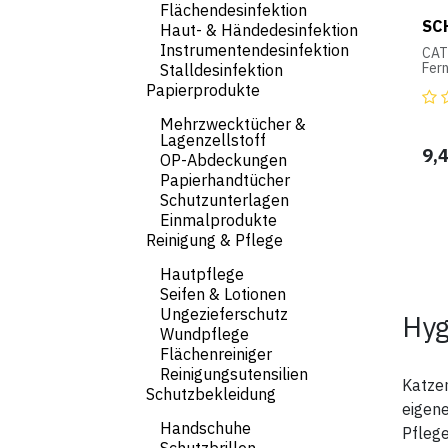
auf
Flächendesinfektion
Geb
SC
Haut- & Händedesinfektion
Instrumentendesinfektion
Nac
CAT
Mon
Fer
Stalldesinfektion
ist 
Papierprodukte
Abw
Haus
Mehrzwecktücher &
Wirk
Lagenzellstoff
und 
9,
une
OP-Abdeckungen
Auße
Papierhandtücher
Hau
Schutzunterlagen
Strä
Bes
Einmalprodukte
Kat
Reinigung & Pflege
abge
Urin
Hautpflege
Anw
Seifen & Lotionen
Die
Ungezieferschutz
Hyg
die
Wundpflege
Stel
ang
Flächenreiniger
Men
Reinigungsutensilien
Geru
Katzen
Schutzbekleidung
Dag
eigene
Wir
Handschuhe
der 
Pflege
Mate