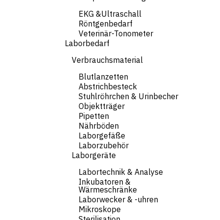
EKG &Ultraschall
Röntgenbedarf
Veterinär-Tonometer
Laborbedarf
Verbrauchsmaterial
Blutlanzetten
Abstrichbesteck
Stuhlröhrchen & Urinbecher
Objektträger
Pipetten
Nährböden
Laborgefäße
Laborzubehör
Laborgeräte
Labortechnik & Analyse
Inkubatoren &
Wärmeschränke
Laborwecker & -uhren
Mikroskope
Sterilisation