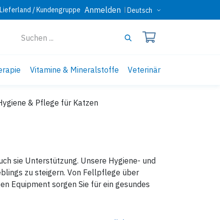
Anmelden
Lieferland / Kundengruppe
Deutsch
erapie
Vitamine & Mineralstoffe
Veterinär
Hygiene & Pflege für Katzen
n
uch sie Unterstützung. Unsere Hygiene- und
blings zu steigern. Von Fellpflege über
igen Equipment sorgen Sie für ein gesundes