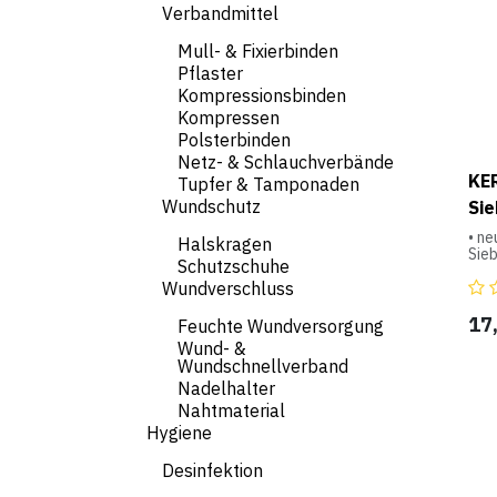
ein
Verbandmittel
ver
zu h
Mull- & Fixierbinden
Anw
Pflaster
Inha
Kompressionsbinden
Kompressen
Wass
Apfe
Polsterbinden
Poly
Netz- & Schlauchverbände
Diaz
KER
Tupfer & Tamponaden
Benz
Ver
Wundschutz
Sie
Met
Ham
• ne
Halskragen
Sieb
Schutzschuhe
Auf
• a
Wundverschluss
Bewa
• ge
Ohr
Wab
17
Feuchte Wundversorgung
kühl
Str
Wund- &
dire
Katz
Wundschnellverband
Ent
Rest
Nadelhalter
• le
wer
Str
Nahtmaterial
Anw
wer
Hygiene
geei
Kon
Desinfektion
Prod
Kind