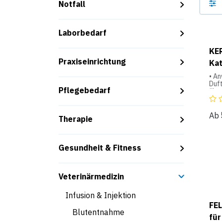
Notfall
Laborbedarf
KER
Praxiseinrichtung
Kat
• An
Duf
Pflegebedarf
über
Konz
inte
lage
Ab
Therapie
Gesundheit & Fitness
Veterinärmedizin
Infusion & Injektion
FE
Blutentnahme
für