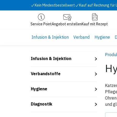
Zum Inhalt springen
Kein Mindestbestellwert
Kauf auf Rechnung für
Service Point
Angebot erstellen
Kauf mit Rezept
Infusion & Injektion
Verband
Hygiene
D
Produ
Infusion & Injektion
Hy
Verbandstoffe
Katze
Hygiene
Pflege
Ohrenr
Diagnostik
und gl