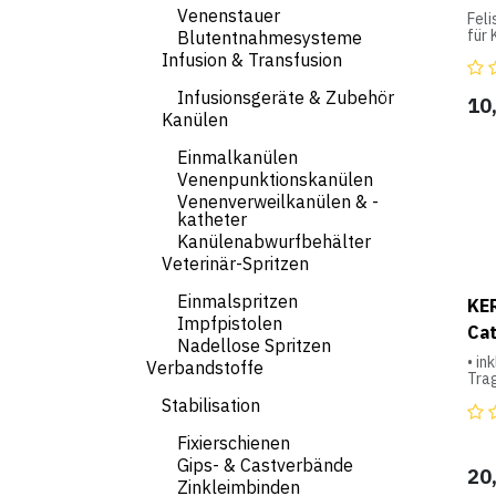
Venenstauer
Fel
für 
Blutentnahmesysteme
Katz
Infusion & Transfusion
und
vors
Infusionsgeräte & Zubehör
wer
10
Anw
Kanülen
Ohr
eine
Einmalkanülen
Ohre
Venenpunktionskanülen
spez
Venenverweilkanülen & -
folg
Rein
katheter
Bew
Kanülenabwurfbehälter
Dos
Veterinär-Spritzen
Fing
Spe
Einmalspritzen
KER
Für
Impfpistolen
Cat
empf
Nadellose Spritzen
prak
• in
Verbandstoffe
Zahnpf
Tra
Aug
Stabilisation
Geb
Wisc
Fixierschienen
Teil
Gips- & Castverbände
Fing
20
wied
Zinkleimbinden