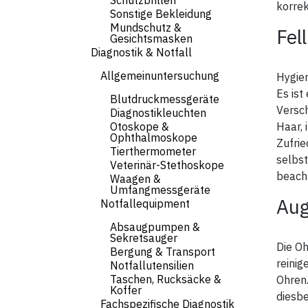
Schutzbrillen
korrek
unau
Sonstige Bekleidung
Mundschutz &
Beh
Fel
Alle
Gesichtsmasken
sich
Diagnostik & Notfall
beh
fern
Allgemeinuntersuchung
Hygien
Ach
vors
Es ist
Blutdruckmessgeräte
Gebr
Versc
Pro
Diagnostikleuchten
Otoskope &
Haar, 
Ophthalmoskope
Zufrie
Tierthermometer
selbst
Veterinär-Stethoskope
beacht
Waagen &
Umfangmessgeräte
Aug
Notfallequipment
Absaugpumpen &
Sekretsauger
Die Oh
Bergung & Transport
reinig
Notfallutensilien
Taschen, Rucksäcke &
Ohren.
Koffer
diesb
Fachspezifische Diagnostik