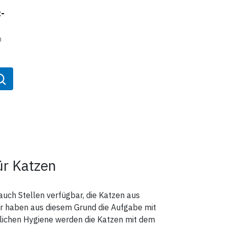
e
t-
s
ass
ei
oder
n
n 3
e
en
iese
Tage
und
und
kung
n
n
utz
r
ar
ür Katzen
ra
ist
 und
z bis
ne
,
auch Stellen verfügbar, die Katzen aus
.
iven
nd
ter haben aus diesem Grund die Aufgabe mit
kung
glichen Hygiene werden die Katzen mit dem
ken,
ebig