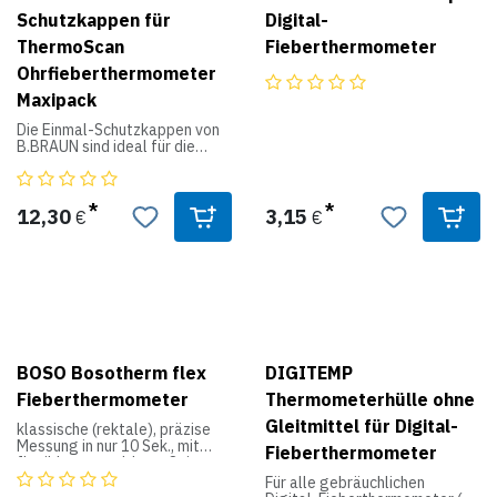
Inkl. praktischer
des Alters für Age Precision: 0
Schutzkappen für
Digital-
Aufbewahrungstasche und
- 3 Monate, 3 - 36 Monate, 36
ThermoScan
Fieberthermometer
Batterien.
Monte - Erwachsene -
Temperaturbereich: 34°C -
Ohrfieberthermometer
42,2°C - großes LCD Display
Maxipack
auf der Oberseite des Gerätes
- ergonomische Form -
Die Einmal-Schutzkappen von
Nachtlicht - separater
B.BRAUN sind ideal für die
Memory-Button - +1 Speicher
hygienische Messungen und
(9 Messwerte) - mit
Schutz des Infrarotsensors.
Schutzkappen-Fühler und
Passend für alle ThermoScan
Abwurftaste - inkl. 2 AA LR6
Ohrthermometer (4520, 4020,
12,30
3,15
Batterien 1,5 V,
€
€
3020, 3520, 2520, 2020, 1020).
Aufbewahrungsbox und 21
Einmal-Schutzkappen
BOSO Bosotherm flex
DIGITEMP
Fieberthermometer
Thermometerhülle ohne
Gleitmittel für Digital-
klassische (rektale), präzise
Messung in nur 10 Sek., mit
Fieberthermometer
flexibler, vergoldeter Spitze,
100 % wasserdicht, Speicher
Für alle gebräuchlichen
für den letzten Messwert,