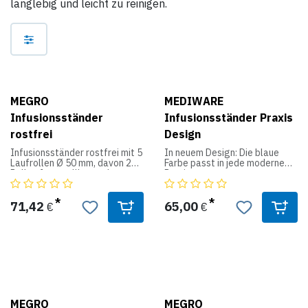
langlebig und leicht zu reinigen.
MEGRO
MEDIWARE
Infusionsständer
Infusionsständer Praxis
rostfrei
Design
Infusionsständer rostfrei mit 5
In neuem Design: Die blaue
Laufrollen Ø 50 mm, davon 2
Farbe passt in jede moderne
Rollen feststellbar und
Praxis.
elektrostatisch ableitfähig - 1
• Formschöner, rostfreier 5-
Tropfglashalter mit Tropfglas
Rad Kreuzfuß aus blauem
- aus rostfreiem Stahl - 4
Kunststoff, mit Rollen, 2 davon
71,42
65,00
€
€
Aufnahmehaken für
feststellbar, elektrisch
Infusionsflaschen.
leitend.
• Leichte Montage, einzeln
Produktdaten:
kartonverpackt.
höhenverstellbar von 135 bis
215 cm
max. Tragevermögen 8 kg
MEGRO
MEGRO