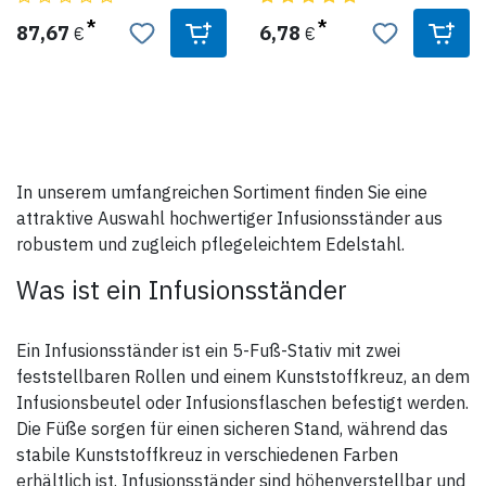
der Klemmschraube
jeder über den unnötigen Müll,
zeitaufwendig. Es geht viel
bedingt durch die
87,67
6,78
€
€
schneller mit der neuen
Plastikaufhänger.
Einhandhöhenverstellung:
Mit diesem Universal-
Infusionsstange greifen, dabei
Metallaufhänger befestigen
den Ring etwas anheben und
Sie sicher Infusionsflaschen
gewünschte Höhe einstellen.
von 50 - 1000 ml.
Ring loslassen: Der
Aus rostfreiem Leichtmetall,
Infusionsständer ist fixiert.
preiswert und praktisch
• Komplett mit Abtropfglas
In unserem umfangreichen Sortiment finden Sie eine
• Aufhängevorrichtung für 4
Flaschen
attraktive Auswahl hochwertiger Infusionsständer aus
• Auf 5 Doppellaufrollen,
davon 2 feststellbar, 2
robustem und zugleich pflegeleichtem Edelstahl.
elektrisch leitfähig
• Der Infusionsständer ist
Was ist ein Infusionsständer
hochglanz verchromt
Ein Infusionsständer ist ein 5-Fuß-Stativ mit zwei
feststellbaren Rollen und einem Kunststoffkreuz, an dem
Infusionsbeutel oder Infusionsflaschen befestigt werden.
Die Füße sorgen für einen sicheren Stand, während das
stabile Kunststoffkreuz in verschiedenen Farben
erhältlich ist. Infusionsständer sind höhenverstellbar und