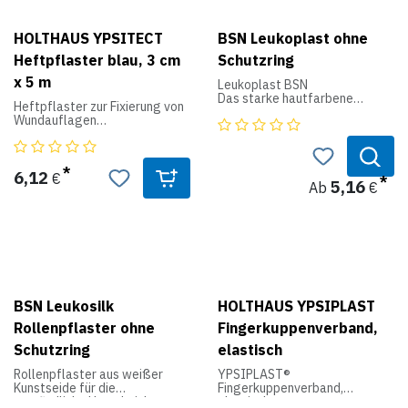
10 Pflaster Strips 57 x 19 mm
10 Pflaster Strips 72 x 19 mm
HOLTHAUS YPSITECT
BSN Leukoplast ohne
1 Pflaster Strips 100 x 50 mm
10 Pflaster Strips 22 x 22 mm
Heftpflaster blau, 3 cm
Schutzring
x 5 m
Leukoplast BSN
Das starke hautfarbene
Heftpflaster zur Fixierung von
Rollenpflaster mit großer
Wundauflagen
Klebekraft. In der
- Selbsthaftend
Anstaltspackung.
- Abreißbar
- Elastisch
- Rutschfest
6,12
€
5,16
Ab
€
- Wasserfest
- Ölabweisend
- Atmungsaktiv
- Farbe: Blau
Produktdaten:
Abmessung: 3 cm x 5 m
Packung: 2 Stück
BSN Leukosilk
HOLTHAUS YPSIPLAST
Rollenpflaster ohne
Fingerkuppenverband,
Schutzring
elastisch
Rollenpflaster aus weißer
YPSIPLAST®
Kunstseide für die
Fingerkuppenverband,
empfindliche Haut. Leicht
elastisch