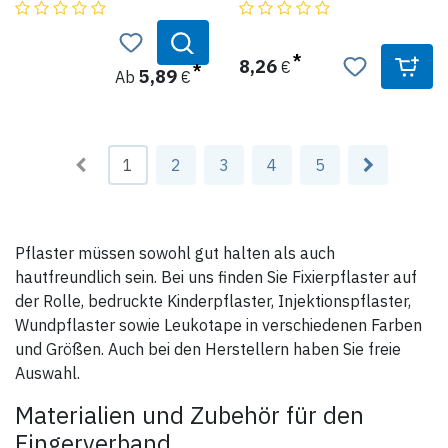
abreißbar.
aus elastischem, hautfarbenen
Gewebe
traditioneller Zinkoxid-
Kautschuk-Kleber mit hoher
8,26
€
Klebkraft für hohe
5,89
Ab
€
mechanische Beanspruchung
geeignet.
Produktdaten:
Abmessung: 4 x 7 cm
1
2
3
4
5
Packung: 50 Stück
Pflaster müssen sowohl gut halten als auch
hautfreundlich sein. Bei uns finden Sie Fixierpflaster auf
der Rolle, bedruckte Kinderpflaster, Injektionspflaster,
Wundpflaster sowie Leukotape in verschiedenen Farben
und Größen. Auch bei den Herstellern haben Sie freie
Auswahl.
Materialien und Zubehör für den
Fingerverband