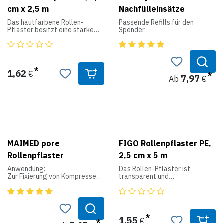
Länge: 9 cm
cm x 2,5 m
Nachfülleinsätze
Breite: 6 cm
Farbe: weiß
Das hautfarbene Rollen-
Passende Refills für den
Material: 100% Polyester
Pflaster besitzt eine starke
Spender
Klebekraft und ist
luftdurchlässig. Ideal zum
fixieren und einfache
rückstandslose Entfernung.
1,62
€
7,97
Ab
€
MAIMED pore
FIGO Rollenpflaster PE,
Rollenpflaster
2,5 cm x 5 m
Anwendung:
Das Rollen-Pflaster ist
Zur Fixierung von Kompressen,
transparent und
Binden,
luftdurchlässig. Ideal zum
Venenkathetern, Kanülen,
fixieren und bietet einfache,
Ernährungs- und
rückstandslose Entfernung.
Luftröhrenschläuchen,
Drainagen sowie
1,55
€
Sonden und Wundverbänden.