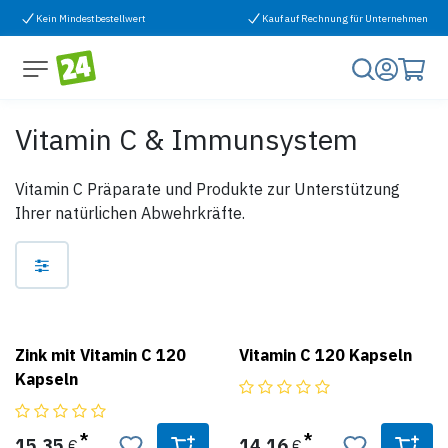
Zum Inhalt springen
Kein Mindestbestellwert
Kauf auf Rechnung für Unternehmen
Vitamin C & Immunsystem
Vitamin C Präparate und Produkte zur Unterstützung
Ihrer natürlichen Abwehrkräfte.
Zink mit Vitamin C 120
Vitamin C 120 Kapseln
Kapseln
15,35
14,16
€
€