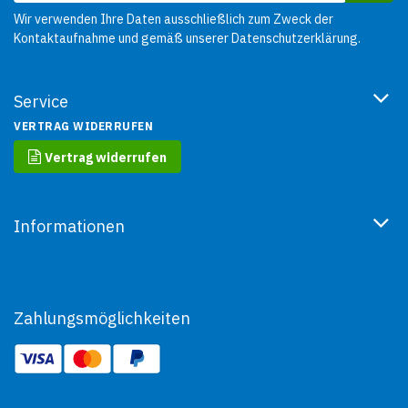
L-Carnitin 70 mg
Wir verwenden Ihre Daten ausschließlich zum Zweck der
Vitamin B1 120 mg
Kontaktaufnahme und gemäß unserer
Datenschutzerklärung
.
Vitamin B6 133 mg
Aroma Rindfleisch (Mischung
von Aromastoffen) 250 mg
Aroma Vanille (Mischung von
Aromastoffen) 29,2 mg
Service
Vanillin 2.920 mg
Tokopherolextrakte aus
VERTRAG WIDERRUFEN
pflanzlichen Ölen 55,3 mg
Vertrag widerrufen
Informationen
Zahlungsmöglichkeiten