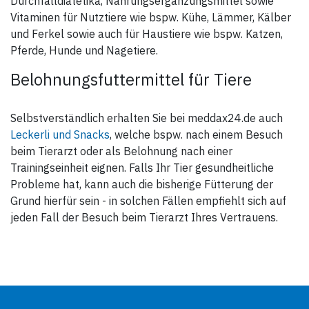
Durchfalldiätetika, Nahrungsergänzungsmittel sowie
Flüssig:
- Cynara cardunculus).
Vitaminen für Nutztiere wie bspw. Kühe, Lämmer, Kälber
Zusammensetzung
Zusatzstoffe/kg
und Ferkel sowie auch für Haustiere wie bspw. Katzen,
Methylsulfonylmethan (MSM)
Vitamin C 7.156 mg
10 %, Glukosaminsulfat 2KCl
Vitamin E 3.500 mg
Pferde, Hunde und Nagetiere.
8,5 %, Chondroitinsulfat 2,4 %,
DL-Methionin 17.500 mg
Schweineleber, Chlorellaalgen,
Mangan
Belohnungsfuttermittel für Tiere
Natriumchlorid, Maltodextrin.
(Mangansulfatmonohydrat)
111 mg
Zusatzstoffe/L
Vitamin B6 56 mg
DL-Methionin 9.800 mg
Teufelskrallenextrakt 20.100
Selbstverständlich erhalten Sie bei meddax24.de auch
Mangan
mg
(Mangansulfatmonohydrat)
Wintergrünöl 900 mg
Leckerli und Snacks
, welche bspw. nach einem Besuch
71,3 mg
Weihrauchextrakt 400 mg
beim Tierarzt oder als Belohnung nach einer
Zink (Zinksulfatmonohydrat)
Pfefferextrakt 100 mg
2.800 mg
Ingwerextrakt 100 mg
Trainingseinheit eignen. Falls Ihr Tier gesundheitliche
L-Carnitin 25 mg
Vanillearoma 12 mg
Vitamin B1 41,6 mg
Vanillin 1.580 mg
Probleme hat, kann auch die bisherige Fütterung der
Vitamin B6 40,6 mg
Grund hierfür sein - in solchen Fällen empfiehlt sich auf
Vitamin C 2.000 mg
Artischockenextrakt 100 mg
jeden Fall der Besuch beim Tierarzt Ihres Vertrauens.
Tinkturen aus
Ingwer 2,5 ml
Sibirischem Ginseng 0,61 ml
Spaltkörbchen 0,57 ml
Ewigem Jugendkraut 0,46 ml
Weißdorn 0,46 ml
Vanillin 4.000 mg
Pellets: