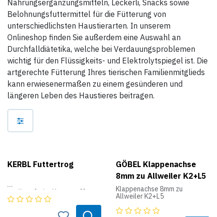
Nahrungsergänzungsmitteln, Leckerli, Snacks sowie
Belohnungsfuttermittel für die Fütterung von
unterschiedlichsten Haustierarten. In unserem
Onlineshop finden Sie außerdem eine Auswahl an
Durchfalldiätetika, welche bei Verdauungsproblemen
wichtig für den Flüssigkeits- und Elektrolytspiegel ist. Die
artgerechte Fütterung Ihres tierischen Familienmitglieds
kann erwiesenermaßen zu einem gesünderen und
längeren Leben des Haustieres beitragen.
KERBL Futtertrog
GÖBEL Klappenachse
8mm zu Allweiler K2+L5
Klappenachse 8mm zu
• splitterfreier Kunststoff
Allweiler K2+L5
• rechteckig
• Maße B x H x T: 42 x 32 x 30
cm