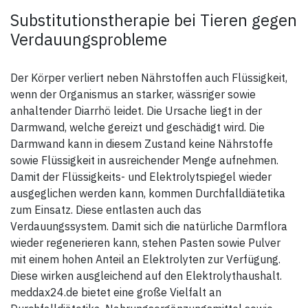
Ginsengwurzel / Koreanischer
Wintergrünölextrakt,
Ginseng (Panax ginseng);
Weihrauchextrakt
Substitutionstherapie bei Tieren gegen
Erzeugnisse aus der
Verdauungsprobleme
Verarbeitung von Pflanzen
Gewicht:
(Spaltkörbchenbeeren -
Schisandra chinensis - 3 %,
5,0 kg - 0,5 Tabletten/Tag
Weißdornbeeren - Crataegus
10,0 kg - 1,0 Tablette/Tag
oxyacntha – 1,8 %), Reis,
Der Körper verliert neben Nährstoffen auch Flüssigkeit,
Kartoffelstärke, Eiprodukte
Zusammensetzung
wenn der Organismus an starker, wässriger sowie
(getrocknet),
Magermilchpulver,
Chondroitinsulfat 1,3 %,
Geflügelprotein (teilweise
anhaltender Diarrhö leidet. Die Ursache liegt in der
Chlorellaalgenmehl
hydrolsiert),
Darmwand, welche gereizt und geschädigt wird. Die
(getrocknet), Erzeugnisse aus
Methylsulfonylmethan (MSM)
der Verarbeitung von frischem
11,2 %, Glukosaminsulfat (2
Darmwand kann in diesem Zustand keine Nährstoffe
Obst und Gemüse
KCL) 11,2 %, Chondroitinsulfat
(Artischockenblätter - Cynara
sowie Flüssigkeit in ausreichender Menge aufnehmen.
3,7 %, Eiprodukte
scolymus).
(getrocknet), Kartoffelstärke,
Damit der Flüssigkeits- und Elektrolytspiegel wieder
Reis, Rinde (Weidenrinde - Salix
Zusatzstoffe/kg
alba 1,83 %), Hefe,
ausgeglichen werden kann, kommen Durchfalldiätetika
DL-Methionin 31.300 mg
Glutaminpeptid, Fischöl 0,8 %
zum Einsatz. Diese entlasten auch das
L-Carnitin 50 mg
(Quelle für Omegafettsäuren:
Vitamin B1 83,3 mg
0,44 %), Kalziumkarbonat,
Verdauungssystem. Damit sich die natürliche Darmflora
Vitamin B6 81,2 mg
Erzeugnisse aus der
Mangan
wieder regenerieren kann, stehen Pasten sowie Pulver
Verarbeitung von Kräutern
(Mangansulfatmonohydrat)
(Gelbwurz - Curcuma longa,
mit einem hohen Anteil an Elektrolyten zur Verfügung.
143 mg
Katzenkralle – Uncaria
Zink (Zinkoxid) 2.880 mg
tomentosa), Hyaluronsäure,
Diese wirken ausgleichend auf den Elektrolythaushalt.
Vanillin 1.800 mg
Erzeugnisse aus der
meddax24.de bietet eine große Vielfalt an
Vanillearoma 17,2 mg
Verarbeitung von frischem
Obst und Gemüse (Artischocke