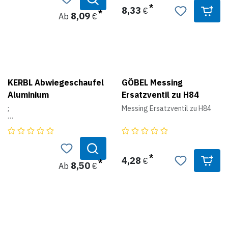
• Inhalt ca. 15 Liter
8,33
€
8,09
Ab
€
KERBL Abwiegeschaufel
GÖBEL Messing
Aluminium
Ersatzventil zu H84
;
Messing Ersatzventil zu H84
• zum Abwiegen von
Kraftfutter
4,28
€
8,50
Ab
€