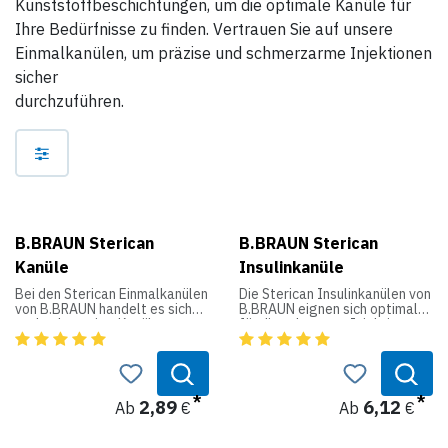
Kunststoffbeschichtungen, um die optimale Kanüle für
Ihre Bedürfnisse zu finden. Vertrauen Sie auf unsere
Einmalkanülen, um präzise und schmerzarme Injektionen
sicher
durchzuführen.
B.BRAUN Sterican
B.BRAUN Sterican
Kanüle
Insulinkanüle
Bei den Sterican Einmalkanülen
Die Sterican Insulinkanülen von
von B.BRAUN handelt es sich
B.BRAUN eignen sich optimal
um hochwertige Kanülen aus
für die subcutane Injektion von
Edelstahl und Polypropylen.
Insulin. Die Kanülen wurden mit
Sie zeichnen sich durch ihren
einer feinen
Luer-Lock-Ansatz und der
Silikonbeschichtung versehen.
elastische Nadel aus. Der
Dies gewährleistet eine
spezielle Facettenschliff und
schmerzarme Injektion.
2,89
6,12
Ab
€
Ab
€
die extrem dünne
Zusätzlich besteht das
Silikonbeschichtung auf der
Kanülenrohr aus
Nadel gewährleisten eine
nichtrostendem Chrom-Nickel-