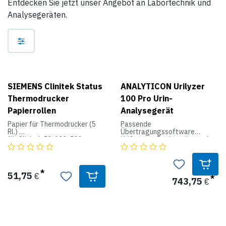
Entdecken Sie jetzt unser Angebot an Labortechnik und
Analysegeräten.
SIEMENS Clinitek Status
ANALYTICON Urilyzer
Thermodrucker
100 Pro Urin-
Papierrollen
Analysegerät
Papier für Thermodrucker (5
Passende
Rl.)
Übertragungssoftware
für Clinitek 50, 100, 500,
UriConnect Pro kann kostenlos
Clinitek Status, Clinitek
nachbestellt werden (bitte
Advantus, DCA und
unbedingt die verwendete
INNOVANCE PFA-200
Arztpraxissoftware
angeben)Kompaktes, intuitiv
51,75
€
zu bedienendes Auswertgerät
743,75
€
für die halbautomatische
Urinanalyse mit den
Teststreifen CombiScreen® 11
SYS PLUS, 7 SYS, 5 SYS PLUS
und mALB/CREA. Sauberer und
sicherer Auto-Start der