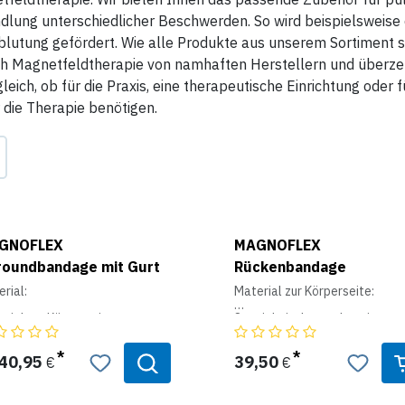
lung unterschiedlicher Beschwerden. So wird beispielsweise 
blutung gefördert. Wie alle Produkte aus unserem Sortiment 
h Magnetfeldtherapie von namhaften Herstellern und überzeu
leich, ob für die Praxis, eine therapeutische Einrichtung oder fü
r die Therapie benötigen.
GNOFLEX
MAGNOFLEX
roundbandage mit Gurt
Rückenbandage
rial:
Material zur Körperseite:
rial zur Körperseite:
Spezialmischgewebe mit
antimikrobieller Wirkung durch
zialmischgewebe mit
natürliche Silberionenausrüst
mikrobieller Wirkung durch
und pflanzlichen Ölessenzen.
40,95
39,50
€
€
rliche Silberionenausrüstung
pflanzlichen Ölessenzen.
Zusammensetzung: 98 % PES
(Polyester) 2 % PA (Polyamid)