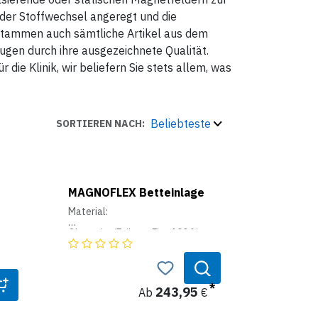
der Stoffwechsel angeregt und die
stammen auch sämtliche Artikel aus dem
gen durch ihre ausgezeichnete Qualität.
r die Klinik, wir beliefern Sie stets allem, was
Beliebteste
SORTIEREN NACH:
MAGNOFLEX Betteinlage
Material:
Oberseite/Etikett: Flor 100 %
Schurwolle,
Gesamtzusammenstzung(85 %
WV, 15 % PES)
ung
Unterseite zur Matratze:
243,95
Ab
€
Baumwoll-Nessel (100 % BW) mit
Thermowatte(100 % PES)