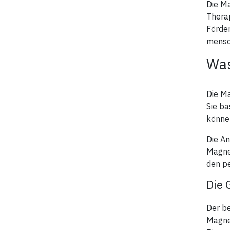
Bef
Die Ma
wir
Thera
Hand
fes
Förder
mensc
Was
Die Ma
Sie ba
könne
Die A
Magnet
den p
Die 
Der be
Magnet