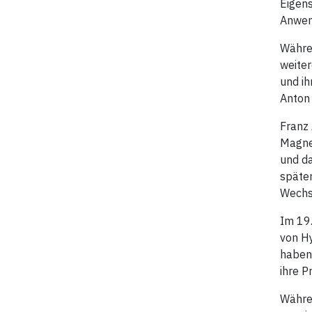
Eigens
Anwen
Währen
weiter
und ih
Anton
Franz 
Magnet
und da
später
Wechs
Im 19.
von H
haben 
ihre P
Währe