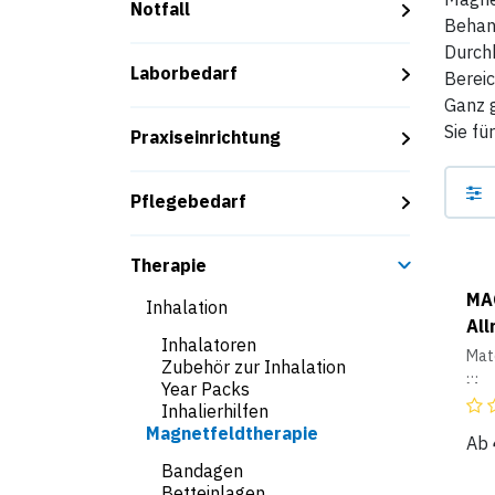
Notfall
Behand
Durch
Laborbedarf
Bereic
Ganz g
Sie fü
Praxiseinrichtung
Pflegebedarf
Therapie
MA
Inhalation
All
Inhalatoren
Mate
Zubehör zur Inhalation
Year Packs
Mate
Inhalierhilfen
Spe
Magnetfeldtherapie
anti
Ab
natü
Bandagen
und 
Betteinlagen