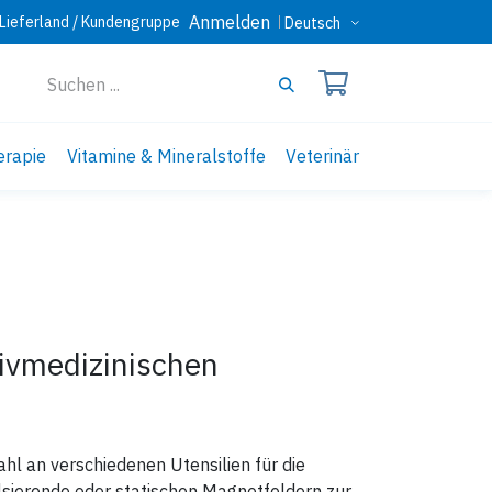
Anmelden
Lieferland / Kundengruppe
Deutsch
erapie
Vitamine & Mineralstoffe
Veterinär
tivmedizinischen
l an verschiedenen Utensilien für die
lsierende oder statischen Magnetfeldern zur