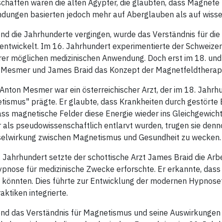
chaften waren die alten Ägypter, die glaubten, dass Magnete 
dungen basierten jedoch mehr auf Aberglauben als auf wisse
d die Jahrhunderte vergingen, wurde das Verständnis für di
entwickelt. Im 16. Jahrhundert experimentierte der Schweize
rer möglichen medizinischen Anwendung. Doch erst im 18. und
 Mesmer und James Braid das Konzept der Magnetfeldtherapie
Anton Mesmer war ein österreichischer Arzt, der im 18. Jahrh
ismus" prägte. Er glaubte, dass Krankheiten durch gestörte
ss magnetische Felder diese Energie wieder ins Gleichgewich
 als pseudowissenschaftlich entlarvt wurden, trugen sie denn
elwirkung zwischen Magnetismus und Gesundheit zu wecken.
 Jahrhundert setzte der schottische Arzt James Braid die Arb
ypnose für medizinische Zwecke erforschte. Er erkannte, das
könnten. Dies führte zur Entwicklung der modernen Hypnoset
raktiken integrierte.
nd das Verständnis für Magnetismus und seine Auswirkungen