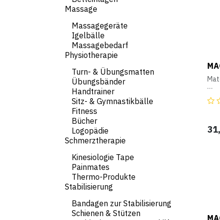
Zus
Massage
(Pol
Massagegeräte
Auß
% P
Igelbälle
Est
Massagebedarf
Physiotherapie
Mag
Mag
MA
Seg
Turn- & Übungsmatten
Mate
Übungsbänder
Mag
Handtrainer
Ferr
Mate
Poly
Sitz- & Gymnastikbälle
Spe
Fitness
anti
Bücher
Was
natü
31
°C 
Logopädie
und 
Schmerztherapie
Bef
Zus
kan
(Pol
Kinesiologie Tape
Hose
Painmates
Rüc
Auß
ode
% P
Thermo-Produkte
mitg
Est
Stabilisierung
elas
verw
Magn
Bandagen zur Stabilisierung
eine
Ron
auf
Schienen & Stützen
MA
Kiss
Mag