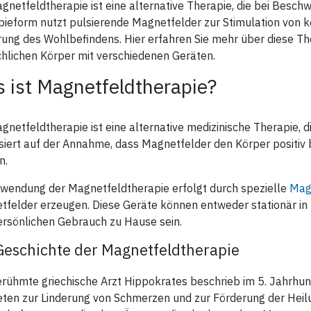
estigung: Die Fingerbandage
gnetfeldtherapie ist eine alternative Therapie, die bei Beschw
mit 2 Klett- und
• 70 Hz
d um den Finger, Daumen oder
Flauschverschlüssen geschlos
• 80 Hz
pieform nutzt pulsierende Magnetfelder zur Stimulation von 
ballen fixiert und
• 90 Hz
tgeklettet.
ung des Wohlbefindens. Hier erfahren Sie mehr über diese Th
• 100 Hz
• Autoscan
hlichen Körper mit verschiedenen Geräten.
 ist Magnetfeldtherapie?
gnetfeldtherapie ist eine alternative medizinische Therapie, d
siert auf der Annahme, dass Magnetfelder den Körper positiv 
n.
nwendung der Magnetfeldtherapie erfolgt durch spezielle
Mag
felder erzeugen. Diese Geräte können entweder stationär in 
ersönlichen Gebrauch zu Hause sein.
Geschichte der Magnetfeldtherapie
rühmte griechische Arzt Hippokrates beschrieb im 5. Jahrhun
en zur Linderung von Schmerzen und zur Förderung der Heilu