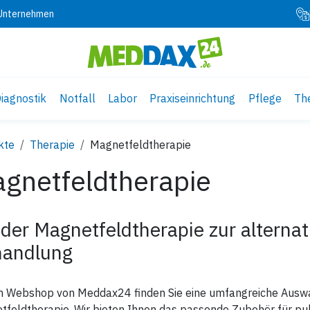
 Unternehmen
iagnostik
Notfall
Labor
Praxiseinrichtung
Pflege
Th
kte
Therapie
Magnetfeldtherapie
gnetfeldtherapie
 der Magnetfeldtherapie zur alterna
andlung
m Webshop von Meddax24 finden Sie eine umfangreiche Auswah
feldtherapie. Wir bieten Ihnen das passende Zubehör für pu