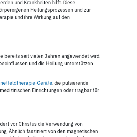
erden und Krankheiten hilft. Diese
Waschanleitung: Handwäsche 30
sen.
körpereigenen Heilungsprozessen und zur
°C mit einem Feinwaschmittel
erapie und ihre Wirkung auf den
Befestigung: Ein ca. 40 cm langer,
elastischer Gurt wird von einer
Seite der Bandage um den
Hinterkopf geführt und mit einem
Klettverschluss, der sich am Ende
der Bandage befindet, wieder auf
die Bandage geklettet.
ie bereits seit vielen Jahren angewendet wird.
beeinflussen und die Heilung unterstützen
netfeldtherapie-Geräte
, die pulsierende
medizinischen Einrichtungen oder tragbar für
dert vor Christus die Verwendung von
ng. Ähnlich fasziniert von den magnetischen