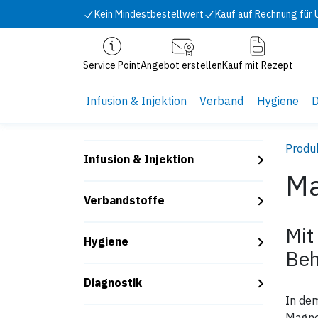
Zum Inhalt springen
Kein Mindestbestellwert
Kauf auf Rechnung für
Service Point
Angebot erstellen
Kauf mit Rezept
Infusion & Injektion
Verband
Hygiene
D
Produ
Infusion & Injektion
Ma
Verbandstoffe
Mit
Hygiene
Beh
Diagnostik
In de
Magnet