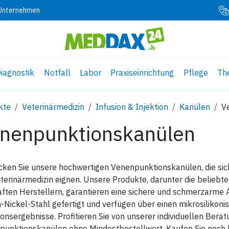
 Unternehmen
iagnostik
Notfall
Labor
Praxiseinrichtung
Pflege
Th
kte
Veterinärmedizin
Infusion & Injektion
Kanülen
V
nenpunktionskanülen
ken Sie unsere hochwertigen Venenpunktionskanülen, die sich
terinärmedizin eignen. Unsere Produkte, darunter die belieb
ften Herstellern, garantieren eine sichere und schmerzarme
Nickel-Stahl gefertigt und verfügen über einen mikrosilikonisi
onsergebnisse. Profitieren Sie von unserer individuellen Berat
unktionskanülen ohne Mindestbestellwert. Kaufen Sie noch he