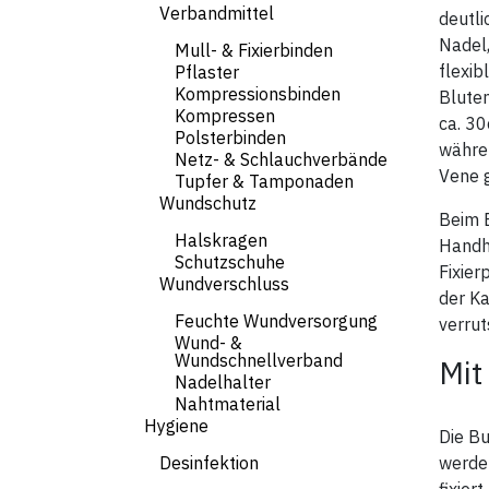
Verbandmittel
deutli
Nadel,
Mull- & Fixierbinden
flexib
Pflaster
Kompressionsbinden
Bluten
Kompressen
ca. 30
Polsterbinden
währe
Netz- & Schlauchverbände
Vene 
Tupfer & Tamponaden
Wundschutz
Beim 
Halskragen
Handh
Schutzschuhe
Fixier
Wundverschluss
der K
Feuchte Wundversorgung
verru
Wund- &
Wundschnellverband
Mit
Nadelhalter
Nahtmaterial
Hygiene
Die Bu
Desinfektion
werden