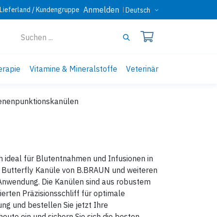
Anmelden
Lieferland / Kundengruppe
Deutsch
erapie
Vitamine & Mineralstoffe
Veterinär
enenpunktionskanülen
 ideal für Blutentnahmen und Infusionen in
te Butterfly Kanüle von B.BRAUN und weiteren
 Anwendung. Die Kanülen sind aus robustem
erten Präzisionsschliff für optimale
ung und bestellen Sie jetzt Ihre
ute ein und sichern Sie sich die besten