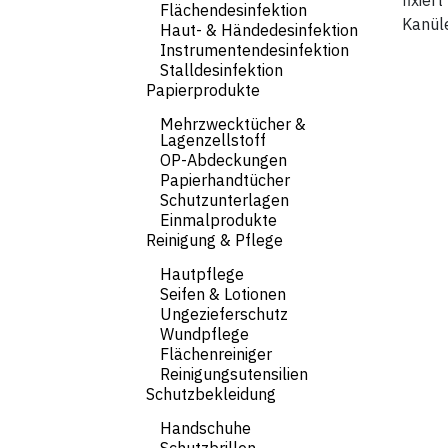
fixier
Flächendesinfektion
Kanüle
Haut- & Händedesinfektion
Instrumentendesinfektion
Stalldesinfektion
Papierprodukte
Mehrzwecktücher &
Lagenzellstoff
OP-Abdeckungen
Papierhandtücher
Schutzunterlagen
Einmalprodukte
Reinigung & Pflege
Hautpflege
Seifen & Lotionen
Ungezieferschutz
Wundpflege
Flächenreiniger
Reinigungsutensilien
Schutzbekleidung
Handschuhe