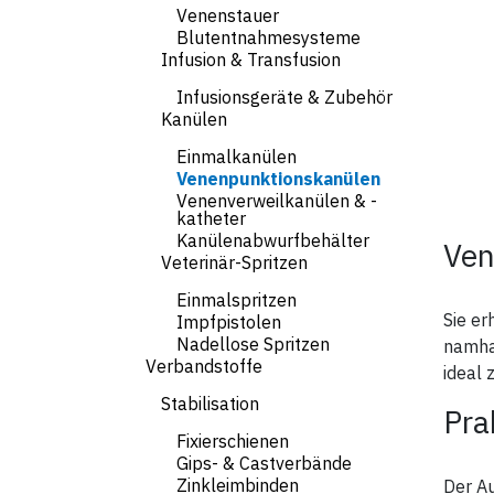
Venenstauer
Blutentnahmesysteme
Infusion & Transfusion
Infusionsgeräte & Zubehör
Kanülen
Einmalkanülen
Venenpunktionskanülen
Venenverweilkanülen & -
katheter
Kanülenabwurfbehälter
Ven
Veterinär-Spritzen
Einmalspritzen
Sie er
Impfpistolen
Nadellose Spritzen
namhaf
Verbandstoffe
ideal 
Stabilisation
Pra
Fixierschienen
Gips- & Castverbände
Zinkleimbinden
Der Au