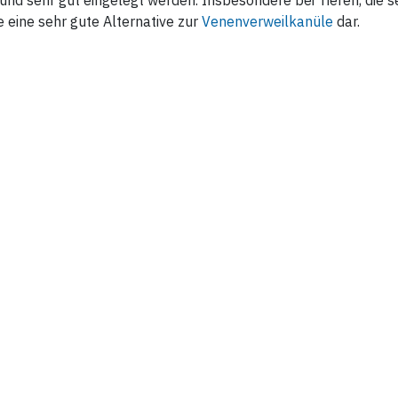
t und sehr gut eingelegt werden. Insbesondere bei Tieren, die s
 eine sehr gute Alternative zur
Venenverweilkanüle
dar.