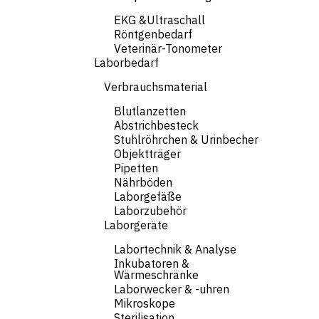
EKG &Ultraschall
Röntgenbedarf
Veterinär-Tonometer
Laborbedarf
Verbrauchsmaterial
Blutlanzetten
Abstrichbesteck
Stuhlröhrchen & Urinbecher
Objektträger
Pipetten
Nährböden
Laborgefäße
Laborzubehör
Laborgeräte
Labortechnik & Analyse
Inkubatoren &
Wärmeschränke
Laborwecker & -uhren
Mikroskope
Sterilisation