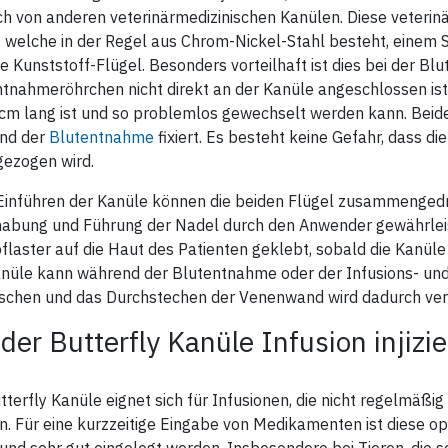
ch von anderen veterinärmedizinischen Kanülen. Diese veterinä
 welche in der Regel aus Chrom-Nickel-Stahl besteht, einem 
le Kunststoff-Flügel. Besonders vorteilhaft ist dies bei der Bl
tnahmeröhrchen nicht direkt an der Kanüle angeschlossen is
cm lang ist und so problemlos gewechselt werden kann. Beide 
nd der
Blutentnahme
fixiert. Es besteht keine Gefahr, dass 
gezogen wird.
Einführen der Kanüle können die beiden Flügel zusammengedrü
abung und Führung der Nadel durch den Anwender gewährleiste
pflaster auf die Haut des Patienten geklebt, sobald die Kanüle
anüle kann während der Blutentnahme oder der Infusions- u
tschen und das Durchstechen der Venenwand wird dadurch verh
 der Butterfly Kanüle Infusion injizi
tterfly Kanüle eignet sich für Infusionen, die nicht regelmäßig
. Für eine kurzzeitige Eingabe von Medikamenten ist diese op