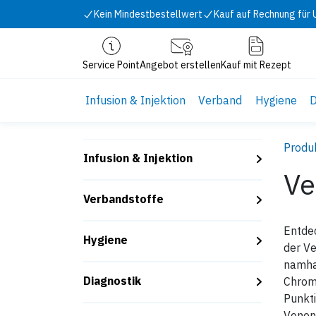
Zum Inhalt springen
Kein Mindestbestellwert
Kauf auf Rechnung für
Service Point
Angebot erstellen
Kauf mit Rezept
Infusion & Injektion
Verband
Hygiene
D
Produ
Infusion & Injektion
Ve
Verbandstoffe
Entdec
Hygiene
der Ve
namha
Diagnostik
Chrom-
Punkti
Venenp