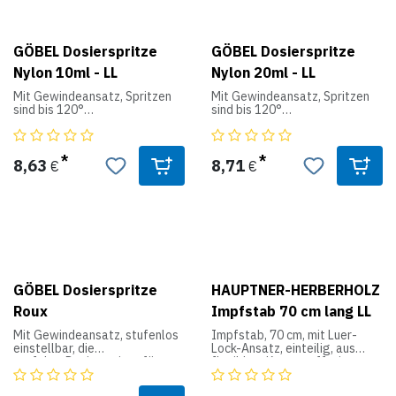
bekannten Medikamente
• UV-beständig
• höchste Dosiergenauigkeit
GÖBEL Dosierspritze
GÖBEL Dosierspritze
mit Toleranz < 1 %
Nylon 10ml - LL
Nylon 20ml - LL
• Einfache Dosierung mittels
Dosierrad 0,5 - 2,5 ml (25 ml)
Mit Gewindeansatz, Spritzen
Mit Gewindeansatz, Spritzen
bzw. 1 - 5 ml (50 ml)
sind bis 120°
sind bis 120°
Celsius formstabil und können
Celsius formstabil und können
• servicefreundlich durch
deshalb auch
deshalb auch
einfache Demontage
desinfiziert werden.
desinfiziert werden.
• biokompatibel
8,63
8,71
€
€
• Zylinder – autoklavierbar
Auch mit Luer-Lock-Ansatz
Auch mit Luer-Lock-Ansatz
(sterilisierbar bei 134 °C)
lieferbar.
lieferbar.
GÖBEL Dosierspritze
HAUPTNER-HERBERHOLZ
Roux
Impfstab 70 cm lang LL
Mit Gewindeansatz, stufenlos
Impfstab, 70 cm, mit Luer-
einstellbar, die
Lock-Ansatz, einteilig, aus
perfekte Dosierspritze für
flexiblem Kunststoff mit
pharmazeutische
Kunststoffschlauch
Tierpräparate in Flaschen bis