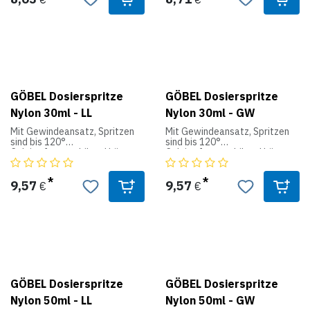
Auch mit Luer-Lock-Ansatz
Auch mit Luer-Lock-Ansatz
lieferbar.
lieferbar.
GÖBEL Dosierspritze
GÖBEL Dosierspritze
Nylon 30ml - LL
Nylon 30ml - GW
Mit Gewindeansatz, Spritzen
Mit Gewindeansatz, Spritzen
sind bis 120°
sind bis 120°
Celsius formstabil und können
Celsius formstabil und können
deshalb auch
deshalb auch
desinfiziert werden.
desinfiziert werden.
9,57
9,57
€
€
Auch mit Luer-Lock-Ansatz
Auch mit Luer-Lock-Ansatz
lieferbar.
lieferbar.
GÖBEL Dosierspritze
GÖBEL Dosierspritze
Nylon 50ml - LL
Nylon 50ml - GW