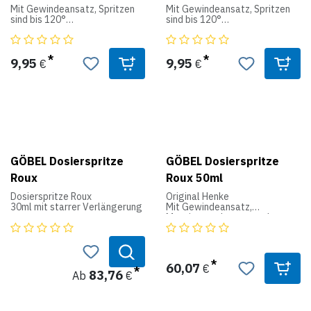
Mit Gewindeansatz, Spritzen
Mit Gewindeansatz, Spritzen
sind bis 120°
sind bis 120°
Celsius formstabil und können
Celsius formstabil und können
deshalb auch
deshalb auch
desinfiziert werden.
desinfiziert werden.
9,95
9,95
€
€
Auch mit Luer-Lock-Ansatz
Auch mit Luer-Lock-Ansatz
lieferbar.
lieferbar.
GÖBEL Dosierspritze
GÖBEL Dosierspritze
Roux
Roux 50ml
Dosierspritze Roux
Original Henke
30ml mit starrer Verlängerung
Mit Gewindeansatz,
Messingverchromte und
polierte Ausführung,
Duritkolben-
Fensterhülse graduiert, die
Dosierung erfolgt mittels
60,07
€
einer
83,76
Ab
€
Teilscheibe,
bestens geeignet für
Massenimpfungen.