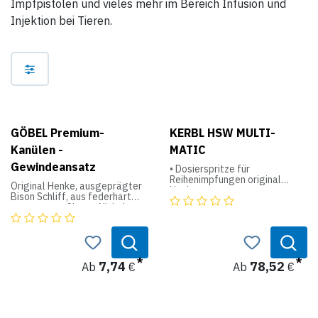
Impfpistolen und vieles mehr im Bereich Infusion und
Injektion bei Tieren.
GÖBEL Premium-
KERBL HSW MULTI-
Kanülen -
MATIC
Gewindeansatz
• Dosierspritze für
Reihenimpfungen original
Original Henke, ausgeprägter
Henke
Bison Schliff, aus federhart
• innovatives und
gezogenem Chrom-Nickel
ergonomisches Design
Stahl hergestellt,
dickwandiges
• exzellente Handhabung durch
Kanülenrohr mit hoher
Griffe aus hochfestem
Stabilität und extremer
Aluminium-Druckguss
Elastizität.
7,74
78,52
Ab
€
Ab
€
Mit Gewindeansatz –
• hochfester
Schachtel á 10 Stück
Kunststoffzylinder mit
Metallkanülenansatz,
Auch mit Luer-Lock-Ansatz
beständig gegen alle
lieferbar.