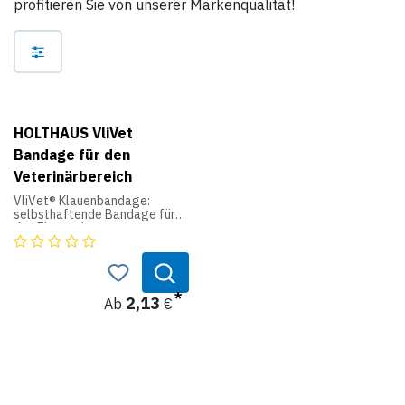
profitieren Sie von unserer Markenqualität!
HOLTHAUS VliVet
Bandage für den
Veterinärbereich
VliVet® Klauenbandage:
selbsthaftende Bandage für
den Einsatz im
Veterinärbereich,
insbesondere für die
Klauenpflege
4,5 m gedehnt.
Folie und Großkarton
2,13
Ab
€