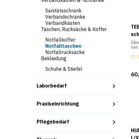
Verbandkästen & -schränke
War
- 1 
Sanitätsschrank
Klet
Verbandschränke
- 1 
- 1 
Verbandkästen
TEE
oder
Taschen, Rucksäcke & Koffer
- 3 
sc
- 1
Notfallkoffer
Ide
Notfalltaschen
Der
von 
eine
Wec
Notfallrucksäcke
ges
Eins
Bekleidung
getr
Lie
ein
Schuhe & Stiefel
Org
60
abg
Kom
erla
Spez
fas
Laborbedarf
- Gr
Die 
- Ge
werd
- Ma
seit
Praxiseinrichtung
Sti
unt
dabe
Pflegebedarf
Stie
etw
HU
ca. 
z.B.
L/X