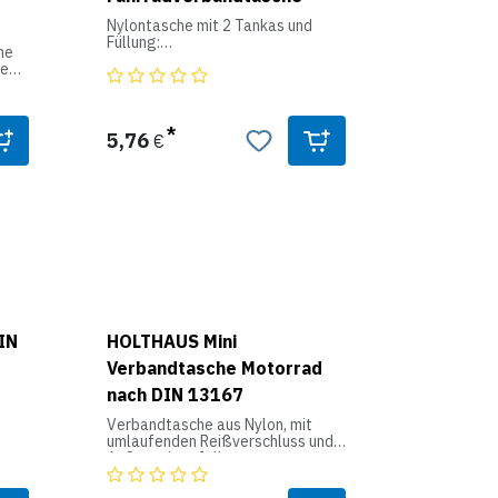
5 cm
Nylontasche mit 2 Tankas und
Füllung:
he
re
1 x Schnellverband
1 x Dreiecktuch
1 x Rettungsdecke
2 x Hautreinigungstücher
5,76
€
2 x Einmalhandschuhe
4 x Wundpflaster
en
2 x Fingerverbände
n
2 x Fingerkuppenverbände
it
6 x Pflasterstrips
er
IN
HOLTHAUS Mini
Verbandtasche Motorrad
nach DIN 13167
Verbandtasche aus Nylon, mit
umlaufenden Reißverschluss und
Außenschutzfolie.
ist
Inhalt nach DIN 13 167