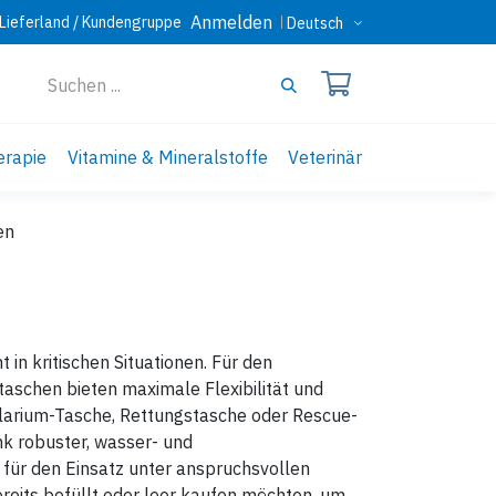
Anmelden
Lieferland / Kundengruppe
Deutsch
erapie
Vitamine & Mineralstoffe
Veterinär
en
in kritischen Situationen. Für den
ltaschen bieten maximale Flexibilität und
ullarium-Tasche, Rettungstasche oder Rescue-
nk robuster, wasser- und
für den Einsatz unter anspruchsvollen
reits befüllt oder leer kaufen möchten, um