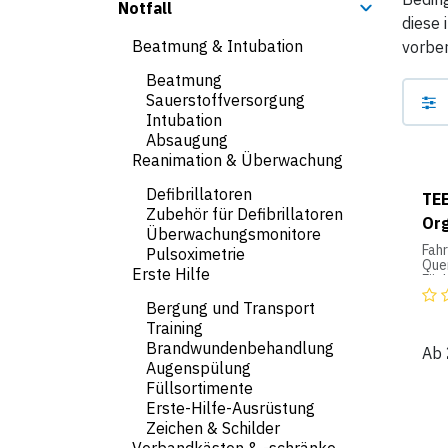
Notfall
diese 
Beatmung & Intubation
vorber
Beatmung
Sauerstoffversorgung
Intubation
Absaugung
Reanimation & Überwachung
Defibrillatoren
TEE
Zubehör für Defibrillatoren
Org
Überwachungsmonitore
Fah
Pulsoximetrie
Quer
Erste Hilfe
Fäch
Auf
Bergung und Transport
Die
Training
biet
Brandwundenbehandlung
Ab
Tank
Augenspülung
Noti
Füllsortimente
Aus
Erste-Hilfe-Ausrüstung
Zeichen & Schilder
- 3 
Zul