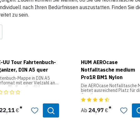
individuell nach Ihren Bedürfnissen auszustatten. Finden Sie 
eitet zu sein.
-UU Tour Fahrtenbuch-
HUM AEROcase
anizer, DIN A5 quer
Notfalltasche medium
Pro1R BM1 Nylon
rtenbuch-Mappe in DIN A5
format mit einer Vielzahl an
Die AEROcase Notfalltasche 
ern für die ordentliche
bietet ausreichend Platz für d
bewahrung aller Unterlagen.
Grundaussatttung zur
Notfallversorgung in Praxen,
 durchdachte Fachaufteilung
Hilfsorganisationen, Feuerwe
et Platz für zum Beispiel
und Betrieben sowie beim Hel
22,11
24,97
€
Ab
€
karten, den Kfz-Schein,
vor-Ort oder im Privat-PKW. Si
zblock und vieles mehr.
die mittlerste Notfalltasche i
unserer AEROcase-Reihe.
stattung:
Das große Hauptfach ist durc
Klarsichtfächer z.B. für
feste Trennstege in drei Fäche
assungsbescheinigung,