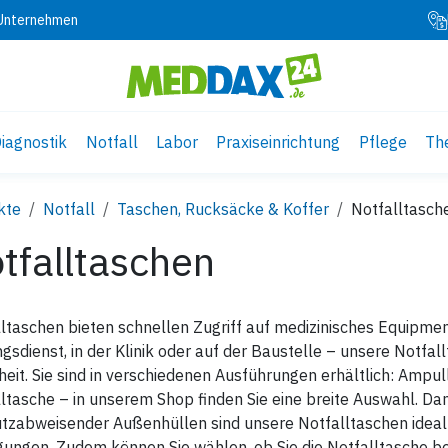
 Unternehmen
iagnostik
Notfall
Labor
Praxiseinrichtung
Pflege
Th
kte
Notfall
Taschen, Rucksäcke & Koffer
Notfalltasch
tfalltaschen
ltaschen bieten schnellen Zugriff auf medizinisches Equipment 
gsdienst, in der Klinik oder auf der Baustelle – unsere Notfal
heit. Sie sind in verschiedenen Ausführungen erhältlich: Amp
ltasche – in unserem Shop finden Sie eine breite Auswahl. Da
zabweisender Außenhüllen sind unsere Notfalltaschen ideal 
ungen. Zudem können Sie wählen, ob Sie die Notfalltasche be