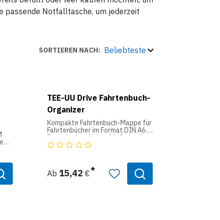
die passende Notfalltasche, um jederzeit
Beliebteste
SORTIEREN NACH:
TEE-UU Drive Fahrtenbuch-
Organizer
Kompakte Fahrtenbuch-Mappe für
Fahrtenbücher im Format DIN A6.
M
Dank der handlichen Maße ist der
ie
DRIVE Organizer ideal für die
Aufbewahrung im Handschuhfach
geeignet.
hren
Die vielseitige Fachaufteilung
fer-
15,42
Ab
€
bietet ausreichend Platz zum
e ist
Beispiel Tankkarten, den Kfz-
n
Schein, Notizblock und mehr.
Ausstattung:
h
- 1 Fach für das Fahrtenbuch bis
r
DIN A6