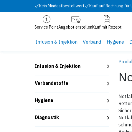
Zum Inhalt springen
Kein Mindestbestellwert
Kauf auf Rechnung für
Service Point
Angebot erstellen
Kauf mit Rezept
Infusion & Injektion
Verband
Hygiene
D
Produ
Infusion & Injektion
No
Verbandstoffe
Notfal
Hygiene
Rettun
Sicher
Diagnostik
Notfal
schmut
Beding