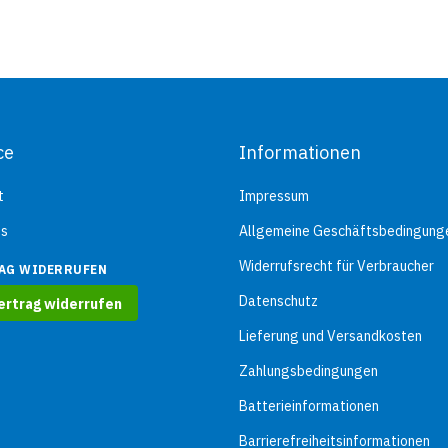
nders für das
igungspersonal einfach in der
dhabung
ED-Signale bei notwendigem
hfüllen oder Batteriewechsel
terien 4x R14-C Babyzellen,
t im Lieferumfang enthalten)
duktdaten:
ce
Informationen
terial Metall/Kunststoff
ystem S4 - Schaumseifen
öhe 278 mm
t
Impressum
reite 116 mm
iefe 130 mm
rbe Edelstahl
ns
Allgemeine Geschäftsbedingung
Widerrufsrecht für Verbraucher
AG WIDERRUFEN
Datenschutz
ertrag widerrufen
Lieferung und Versandkosten
Zahlungsbedingungen
Batterieinformationen
Barrierefreiheitsinformationen