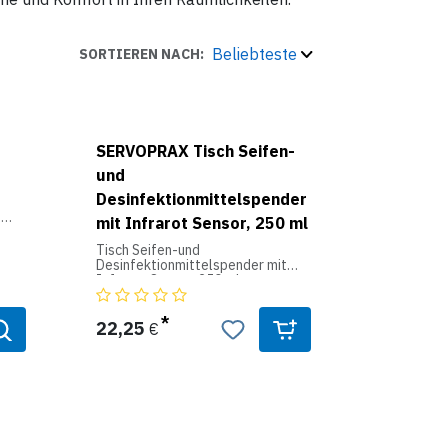
Beliebteste
SORTIEREN NACH:
SERVOPRAX Tisch Seifen-
und
Desinfektionmittelspender
t
mit Infrarot Sensor, 250 ml
Tisch Seifen-und
Desinfektionmittelspender mit
Infrarot Sensor, 250 ml
• Ideal für Küchen, Hotels,
Restaurants, Ladentheken,
22,25
€
Besprechungsräume
• Mit einem Infrarot
Bewegungssensor ausgestattet,
gibt der Seifenspender die
Flüssigkeit automatisch frei,
sobald der Sensor Ihre Hände
erkennt