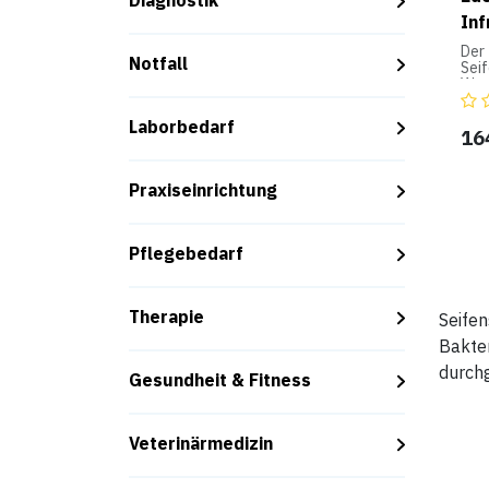
Diagnostik
Inf
Der
Notfall
Seif
Was
ein
Hygi
Laborbedarf
nac
16
Der 
sein
hint
Praxiseinrichtung
Eind
Pro
Pflegebedarf
- M
– hi
Eind
- Le
Therapie
Seifen
mit 
Bakter
hoc
- S
durchg
Gesundheit & Fitness
ber
- F
leic
bes
Veterinärmedizin
Rhe
- Da
fun