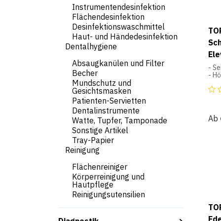
Instrumentendesinfektion
Flächendesinfektion
Desinfektionswaschmittel
TO
Haut- und Händedesinfektion
Sc
Dentalhygiene
Ele
Absaugkanülen und Filter
- Se
Becher
- H
- E
Mundschutz und
- S
Gesichtsmasken
- Mi
Patienten-Servietten
- A
Dentalinstrumente
Ab
S4
Watte, Tupfer, Tamponade
Sch
Sonstige Artikel
Sys
Tray-Papier
Brei
Reinigung
Höh
Tief
Flächenreiniger
Körperreinigung und
Hautpflege
Reinigungsutensilien
TO
Ede