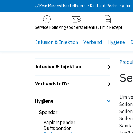
Zum Inhalt springen
Kein Mindestbestellwert
Kauf auf Rechnung für
Service Point
Angebot erstellen
Kauf mit Rezept
Infusion & Injektion
Verband
Hygiene
D
Produ
Infusion & Injektion
Se
Verbandstoffe
Um vor
Hygiene
Seifen
Seife
Spender
Seifen
Papierspender
Sanitä
Duftspender
langle