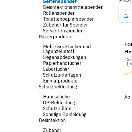
Seifenspender
Desinfektionsmittelspender
Rollenspender
Toilettenpapierspender
Zubehör für Spender
Serviettenspender
Papierprodukte
TOR
Mehrzwecktücher und
Lagenzellstoff
Ele
Liegenabdeckungen
- Se
Papierhandtücher
- H
- E
Labortücher
- S
Schutzunterlagen
- Mi
Einmalprodukte
- A
- Au
Schutzbekleidung
und
Han
Handschuhe
Ab
OP-Bekleidung
S2
Schutzbrillen
Flüs
Sys
Sonstige Bekleidung
Desinfektion
Brei
Höh
Zubehör
Tief