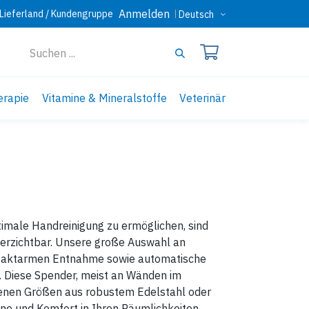
Anmelden
Lieferland / Kundengruppe
Deutsch
erapie
Vitamine & Mineralstoffe
Veterinär
imale Handreinigung zu ermöglichen, sind
verzichtbar. Unsere große Auswahl an
ntaktarmen Entnahme sowie automatische
. Diese Spender, meist an Wänden im
edenen Größen aus robustem Edelstahl oder
ene und Komfort in Ihren Räumlichkeiten.