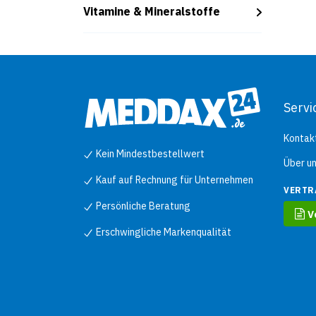
Spe
Vitamine & Mineralstoffe
Rein
Han
- L
Nac
(Bat
nich
Pro
Servi
- Ma
- S
- H
Kontak
- B
- T
Kein Mindestbestellwert
- Fa
Über u
Kauf auf Rechnung für Unternehmen
VERTR
Persönliche Beratung
V
Erschwingliche Markenqualität