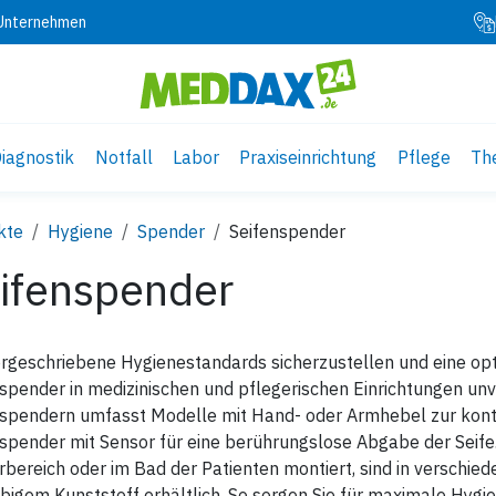
 Unternehmen
iagnostik
Notfall
Labor
Praxiseinrichtung
Pflege
Th
kte
Hygiene
Spender
Seifenspender
ifenspender
geschriebene Hygienestandards sicherzustellen und eine opt
spender in medizinischen und pflegerischen Einrichtungen un
nspendern umfasst Modelle mit Hand- oder Armhebel zur ko
spender mit Sensor für eine berührungslose Abgabe der Seife
rbereich oder im Bad der Patienten montiert, sind in verschi
bigem Kunststoff erhältlich. So sorgen Sie für maximale Hygi