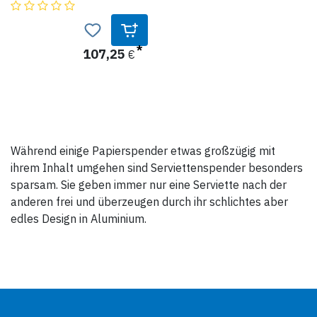
Funktonalität.
Dank der Einzelentnahme sinkt
der Serviettenverbrauch um
mindestens 25% im Vergleich
zu herkömmlichen
107,25
€
Serviettenspendern -
garantiert.
Dieser Spender ist ein
Gewinner des Red Dot Award
Product Design 2014!
Produktdaten:
Während einige Papierspender etwas großzügig mit
- Edles Aluminium
- Perfekte Funktionalität dank
ihrem Inhalt umgehen sind Serviettenspender besonders
Einzelentnahme
sparsam. Sie geben immer nur eine Serviette nach der
- Fassungsvermögen: 150
Servietten bei
anderen frei und überzeugen durch ihr schlichtes aber
Verwendung der 2-lagigen,
edles Design in Aluminium.
1/4 Falz Qualität
- Gewinner des Red Dot Award
Product
Design 2014
- Auch als kleiner Snack-
Spender verfügbar
(Art.Nr. 274003)
- N4 System
Höhe: 209 mm