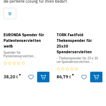
die perfekte Lösung für Ihren Bedarf.
EURONDA Spender für
TORK FastFold
Patientenservietten
Thekenspender für
weiß
25x30
Spenderservietten
Spender für
Patientenservietten
- Thekenspender für 25 x 30
 Kunststoffgehäuse
cm Spenderservietten
 für ca. 50 Servietten
 Farbe: weiß
Produktdaten:
N2
38,20
86,79
€
€
Spenderservietten
System
Breite: 105
Höhe: 134
Tiefe: 311