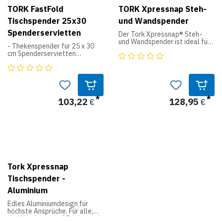
TORK FastFold
TORK Xpressnap Steh-
Tischspender 25x30
und Wandspender
Spenderservietten
Der Tork Xpressnap® Steh-
und Wandspender ist ideal für
- Thekenspender für 25 x 30
Restaurants mit
cm Spenderservietten
eingeschränktem Service und
hoher Besucherfrequenz.
N2
Dieser moderne Spender gibt
Spenderservietten
Servietten einzeln aus,
System
verbessert dadurch die
Produktdaten:
Hygiene und reduziert den
103,22
128,95
Verbrauch gleichzeitig um
€
€
Breite: 101
mindestens 25 % gegenüber
Höhe: 131
herkömmlichen
Tiefe: 147
Spenderservietten.
Produktdaten:
System: N4 –
Spenderserviettensystem
Tork Xpressnap
Interfold
Breite: 23.5 cm
Tischspender -
Höhe: 62.2 cm
Aluminium
Länge: 23.5 cm
Material: Kunststoff
Edles Aluminiumdesign für
höchste Ansprüche. Für alle,
die Wert legen auf Design und