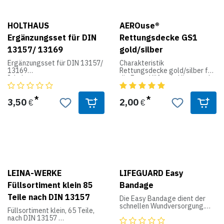
HOLTHAUS
AEROuse®
Ergänzungsset für DIN
Rettungsdecke GS1
13157/ 13169
gold/silber
Ergänzungsset für DIN 13157/
Charakteristik
13169
Rettungsdecke gold/silber für
Inhalt:
die Erste Hilfe; als Hitze- und
- 2 Gesichtsmasken nach EN
Kälteschutz bei Verkehrs-,
14683
Betriebs-, Ski- und
- 4 Hautreinigungstücher
Bergunfällen; Inhaltsteil nach
3,50
2,00
€
€
- 14 Wundpflaster
DIN 13164, DIN 13157 und DIN
BITTE BEACHTEN:
13169 für den Verbandkasten;
Zur Ergänzung der DIN 13157
mind. 160x210 cm
benötigen Sie 1 Set
Zur Ergänzung der DIN 13169
benötigen Sie 2 Sets
LEINA-WERKE
LIFEGUARD Easy
Füllsortiment klein 85
Bandage
Teile nach DIN 13157
Die Easy Bandage dient der
schnellen Wundversorgung.
Füllsortiment klein, 65 Teile,
Eingearbeitete Klettstreifen
nach DIN 13157
lassen die Bandage weder