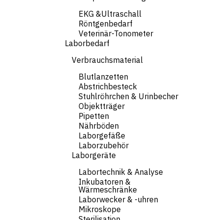
EKG &Ultraschall
Röntgenbedarf
Veterinär-Tonometer
Laborbedarf
Verbrauchsmaterial
Blutlanzetten
Abstrichbesteck
Stuhlröhrchen & Urinbecher
Objektträger
Pipetten
Nährböden
Laborgefäße
Laborzubehör
Laborgeräte
Labortechnik & Analyse
Inkubatoren &
Wärmeschränke
Laborwecker & -uhren
Mikroskope
Sterilisation