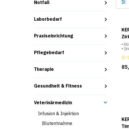
Notfall
Laborbedarf
KE
Praxiseinrichtung
Zir
• Hö
• Gr
Pflegebedarf
• Li
• Li
• Hö
• S
85
Therapie
• Si
Gesundheit & Fitness
Veterinärmedizin
Infusion & Injektion
KE
Blutentnahme
Tim