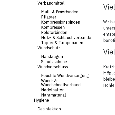
Verbandmittel
Vie
Mull- & Fixierbinden
Pflaster
Wir bi
Kompressionsbinden
Kompressen
unters
Polsterbinden
entsp
Netz- & Schlauchverbände
benöti
Tupfer & Tamponaden
Wundschutz
Vie
Halskragen
Schutzschuhe
Wundverschluss
Kratzb
Möglic
Feuchte Wundversorgung
bleibe
Wund- &
Wundschnellverband
Höhle
Nadelhalter
Nahtmaterial
Hygiene
Desinfektion