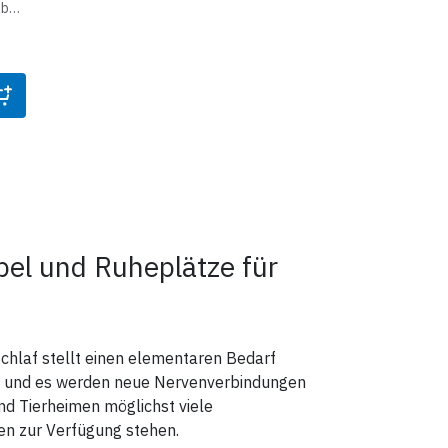
ür
lbar
6 cm
 bei
el und Ruheplätze für
chlaf stellt einen elementaren Bedarf
gen und es werden neue Nervenverbindungen
nd Tierheimen möglichst viele
n zur Verfügung stehen.