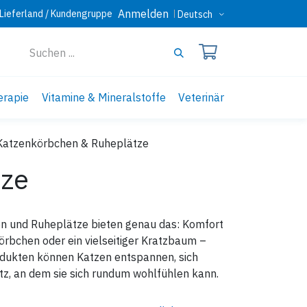
Anmelden
Lieferland / Kundengruppe
Deutsch
erapie
Vitamine & Mineralstoffe
Veterinär
Katzenkörbchen & Ruheplätze
tze
en und Ruheplätze bieten genau das: Komfort
örbchen oder ein vielseitiger Kratzbaum –
Produkten können Katzen entspannen, sich
atz, an dem sie sich rundum wohlfühlen kann.