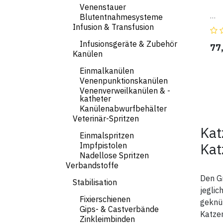
Venenstauer
Blutentnahmesysteme
- 3
Infusion & Transfusion
Kiss
- 2 
Infusionsgeräte & Zubehör
- mi
77
- Ma
Kanülen
- z
Einmalkanülen
Venenpunktionskanülen
Venenverweilkanülen & -
katheter
Kanülenabwurfbehälter
Veterinär-Spritzen
Kat
Einmalspritzen
Kat
Impfpistolen
Nadellose Spritzen
Verbandstoffe
Den Gr
Stabilisation
jeglic
Fixierschienen
geknüp
Gips- & Castverbände
Katze
Zinkleimbinden