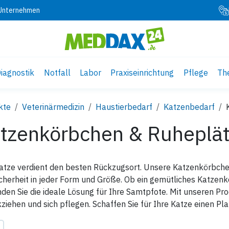
 Unternehmen
iagnostik
Notfall
Labor
Praxiseinrichtung
Pflege
Th
kte
Veterinärmedizin
Haustierbedarf
Katzenbedarf
tzenkörbchen & Ruheplä
Katze verdient den besten Rückzugsort. Unsere Katzenkörbch
cherheit in jeder Form und Größe. Ob ein gemütliches Katzenk
inden Sie die ideale Lösung für Ihre Samtpfote. Mit unseren 
ziehen und sich pflegen. Schaffen Sie für Ihre Katze einen Pl