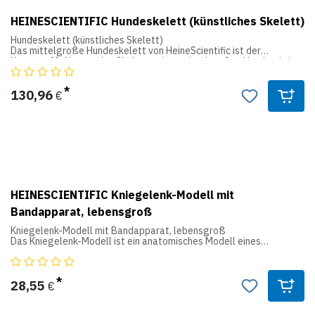
Produktdaten:
HEINESCIENTIFIC Hundeskelett (künstliches Skelett)
Maße: 19 x 15 x 21cm
Hundeskelett (künstliches Skelett)
Das mittelgroße Hundeskelett von HeineScientific ist der
Kunststoff-Abguss des Skeletts eines mittelgroßen Hundes (wie
z.B. Jack Russell Terrier oder Zwergpudel). Das Hundeskelett ist
zerlegbar und hat einen beweglichen Kiefer.
130,96
€
Produktdetails
- Zerlegbares Hundeskelett
- Kunststoff-Abguss eines Hundes mittlerer Größe
- Schwanz und Kopf abnehmbar
- Kiefer beweglich montiert
- Maße: 67 x 32 x 14cm
- Fest auf hochwertigen, schwarzen Kunststoff-Sockel montiert
HEINESCIENTIFIC Kniegelenk-Modell mit
Bandapparat, lebensgroß
Kniegelenk-Modell mit Bandapparat, lebensgroß
Das Kniegelenk-Modell ist ein anatomisches Modell eines
menschlichen Kniegelenks mit Bandapparat.
Am Kniegelenk-Modell sind u.a. folgende Strukturen dargestellt:
28,55
€
- Wadenbein
- Schienbein
- Kniescheibe