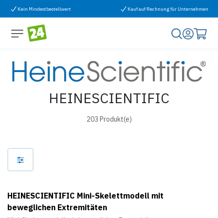
Zum Inhalt springen
Kein Mindestbestellwert
Kauf auf Rechnung für Unternehmen
HEINESCIENTIFIC
203 Produkt(e)
HEINESCIENTIFIC Mini-Skelettmodell mit
beweglichen Extremitäten