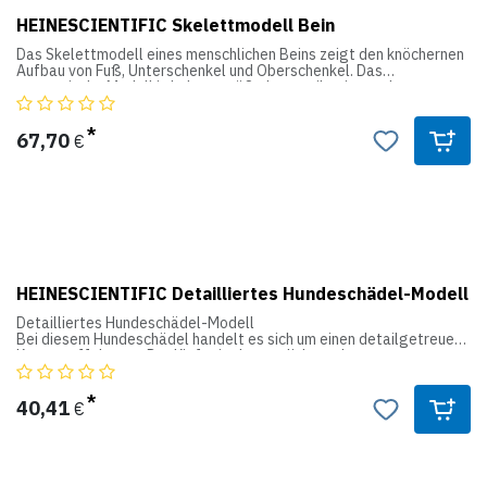
HEINESCIENTIFIC Skelettmodell Bein
Das Skelettmodell eines menschlichen Beins zeigt den knöchernen
Aufbau von Fuß, Unterschenkel und Oberschenkel. Das
anatomische Modell in Lebensgröße kann teilweise zerlegt
werden.
Produktdetails:
67,70
€
Skelettmodell eines menschlichen Beins
Detaillierte Darstellung - ideal für den Einsatz in der Orthopädie
Bewegliche Gelenke
Gesamthöhe: 85,5cm (lebensgroß)
HEINESCIENTIFIC Detailliertes Hundeschädel-Modell
Detailliertes Hundeschädel-Modell
Bei diesem Hundeschädel handelt es sich um einen detailgetreuen
Kunststoffabguss. Der Kiefer ist beweglich, so dass
Bewegungsabläufe dargestellt werden können. Fest auf weißen
Kunststoffsockel montiert .
40,41
€