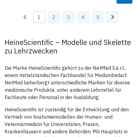
ansprechende Darstellung eignet sich das anatomische
Herzmodell z.B. zur Patientenaufklärung bezüglich Krankheiten und
Operationen. Das anatomische Herzmodell ist 10 x 9 x 15,5cm groß
und auf einem Stativ montiert, von dem es aber zur besseren
1
2
3
4
5
Betrachtung abgenommen werden kann.
Produktdaten:
Maße: 10 x 9 x 15,5cm
HeineScientific – Modelle und Skelette
zu Lehrzwecken
Die Marke HeineScientific gehört zu der NetMed S.à r.l.,
einem mittelständischen Fachhandel für Medizinbedarf.
NetMed beherbergt unterschiedliche Marken für diverse
medizinische Produkte, unter anderem Lehrmittel für
Fachleute oder Personal in der Ausbildung.
HeineScientific ist zuständig für die Entwicklung und den
Vertrieb von Anatomiemodellen der Human- und
Veterinärmedizin für Universitäten, Praxen,
Krankenhäusern und andere Behörden. Mit Hauptsitz in