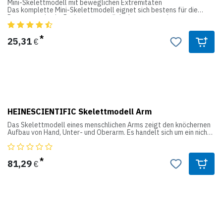
Mini-Skelettmodell mit beweglichen Extremitäten
Das komplette Mini-Skelettmodell eignet sich bestens für die
Demonstration im Patientengespräch, denn trotz seiner
Detailtreue passt es auf jeden Schreibtisch. Außerdem sind Arme,
Beine und Schädeldecke am Mini-Skelettmodell beweglich
montiert und abnehmbar. Das Mini-Skelettmodell wird mit
25,31
€
passendem Stativ geliefert und ist ca. 42cm hoch.
HEINESCIENTIFIC Skelettmodell Arm
Das Skelettmodell eines menschlichen Arms zeigt den knöchernen
Aufbau von Hand, Unter- und Oberarm. Es handelt sich um ein nicht
zerlegbares anatomsiches Modell in Lebensgröße.
Produktdetails:
81,29
€
Skelettmodell eines menschlichen Arms
Detaillierte Darstellung - ideal für den Einsatz in der Orthopädie
Bewegliche Gelenke (mit Draht montiert)
Länge: 110,5 cm (lebensgroß)