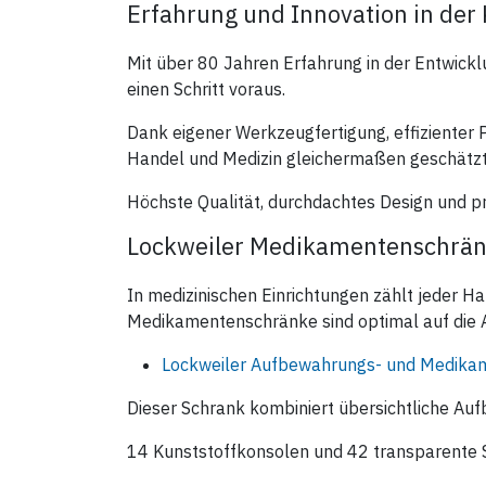
Erfahrung und Innovation in der
Fachboden - Art.Nr.: 19955-01
Wertfach - Art.Nr.: 19956-01
Opiatefach - Art.Nr.: 19957-01
Ausziehplatte - Art.Nr.: 19959-01
Mit über 80 Jahren Erfahrung in der Entwickl
Konsole - Art.Nr.: 19960-01
einen Schritt voraus.
Befestigungsleiste Konsole -
Art.Nr.: 19961-01
Dank eigener Werkzeugfertigung, effizienter 
Handel und Medizin gleichermaßen geschätzt
Höchste Qualität, durchdachtes Design und pr
Lockweiler Medikamentenschränke
In medizinischen Einrichtungen zählt jeder Ha
Medikamentenschränke sind optimal auf die An
Lockweiler Aufbewahrungs- und Medikam
Dieser Schrank kombiniert übersichtliche Au
14 Kunststoffkonsolen und 42 transparente S