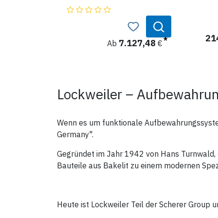
abschließbar.
Grundausstattung:
im oberen Bereich:
21
- 5 Fachböden 250mm tiefe
7.127,48
Ab
€
- Ausziehplatte
- 14 Kunststoffkonsolen
- 42 Stationsboxen Gr. 5
transparent
im unteren Bereich:
Lockweiler – Aufbewahrung
- Wertfach aus Holz (über
Kühlschrank)
- eingebauter
Medikamentenkühlschrank DS 301
H-28 Liter
Wenn es um funktionale Aufbewahrungssysteme
- Daneben 3 Fachböden, 350mm
Germany".
tief
Produktdaten:
Gegründet im Jahr 1942 von Hans Turnwald, e
Maße: H 205 x B x 100 x T x 57 cm
Bauteile aus Bakelit zu einem modernen Spez
Optional als Zubehör:
Kühlschrank DS 301H - Art.Nr.:
Heute ist Lockweiler Teil der Scherer Group 
19944-01
Vorrichtung KS - Art.Nr.: 19954-01