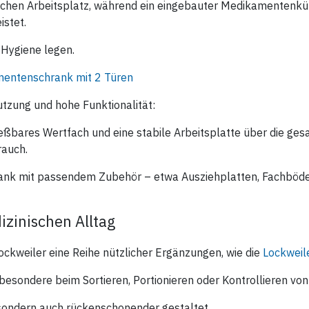
zlichen Arbeitsplatz, während ein eingebauter Medikamentenkü
stet.
d Hygiene legen.
entenschrank mit 2 Türen
tzung und hohe Funktionalität:
eßbares Wertfach und eine stabile Arbeitsplatte über die ge
rauch.
nk mit passendem Zubehör – etwa Ausziehplatten, Fachböden 
izinischen Alltag
kweiler eine Reihe nützlicher Ergänzungen, wie die
Lockweil
besondere beim Sortieren, Portionieren oder Kontrollieren v
r, sondern auch rückenschonender gestaltet.