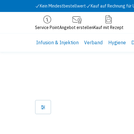
Zum Inhalt springen
Kein Mindestbestellwert
Kauf auf Rechnung für
Service Point
Angebot erstellen
Kauf mit Rezept
Infusion & Injektion
Verband
Hygiene
D