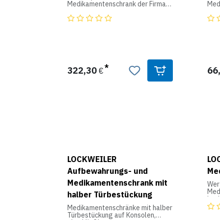
Medikamentenschrank der Firma
Med
Lockweiler.
Lock
322,30
66
€
LOCKWEILER
LO
Aufbewahrungs- und
Me
Medikamentenschrank mit
Wer
Med
halber Türbestückung
Lock
Medikamentenschränke mit halber
Türbestückung auf Konsolen,