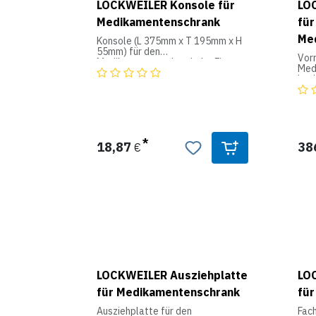
LOCKWEILER Konsole für
LO
Medikamentenschrank
für
Me
Konsole (L 375mm x T 195mm x H
55mm) für den
Vorr
Medikamentenschrank der Firma
Med
Lockweiler.
Lock
18,87
38
€
LOCKWEILER Ausziehplatte
LO
für Medikamentenschrank
fü
Ausziehplatte für den
Fac