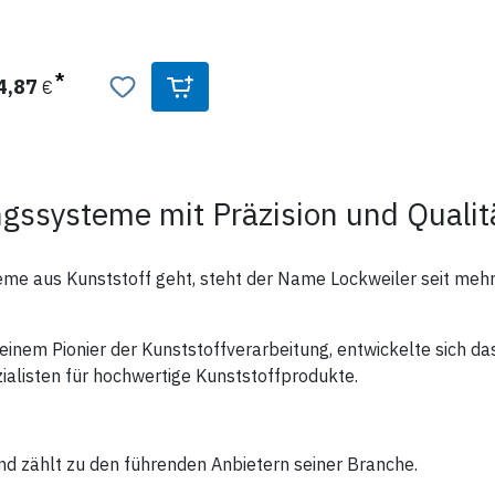
Fachboden - Art.Nr.: 19955-01
Wertfach - Art.Nr.: 19956-01
Opiatefach - Art.Nr.: 19957-0
Ausziehplatte - Art.Nr.: 19959
Konsole - Art.Nr.: 19960-01
4,87
€
Befestigungsleiste Konsole -
Art.Nr.: 19961-01
ssysteme mit Präzision und Qualitä
 aus Kunststoff geht, steht der Name Lockweiler seit mehr 
inem Pionier der Kunststoffverarbeitung, entwickelte sich d
ialisten für hochwertige Kunststoffprodukte.
und zählt zu den führenden Anbietern seiner Branche.