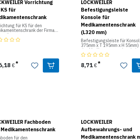
CKWEILER Vorrichtung
LOCKWEILER
 KS für
Befestigungsleiste
dikamentenschrank
Konsole für
Medikamentenschrank
ichtung für KS für den
ikamentenschrank der Firma
(L320 mm)
weiler.
Befestigungsleiste für Konsol
375mm x T 195mm x H 55mm) für
den Medikamentenschrank de
Firma Lockweiler.
6,18
8,71
€
€
CKWEILER Fachboden
LOCKWEILER
r Medikamentenschrank
Aufbewahrungs- und
Medikamentenschrank m
hboden für den