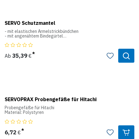
SERVO Schutzmantel
- mit elastischen Ärmelstrickbündchen
- mit angenähtem Bindegürtel
- hinten zu knöpfen 100 % Baumwolle (TB 21)
- waschbar bis 95°C
- Chlorbleiche nicht möglich
- chem. Reinigung möglich
35,39
Ab
€
- autoklavierbar
- trocknen im Wäschetrockner bei mittleren Temperaturen
SERVOPRAX Probengefäße für Hitachi
Probengefäße für Hitachi
Material: Polystyren
6,72
€