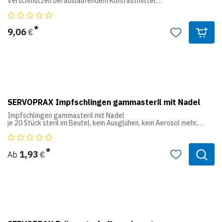
Verschmutzen bei auslaufendem Kontrastmittel.
Falls Kontrastmittel in den Ring läuft, einfach ausgießen und
ausspülen.
9,06
€
Auch als Kopfwaschbecken ideal.
Einzeln im Polybeutel.
SERVOPRAX Impfschlingen gammasteril mit Nadel
Impfschlingen gammasteril mit Nadel
je 20 Stück steril im Beutel, kein Ausglühen, kein Aerosol mehr,
genau definierte Schlingengröße, aus inertem Kunststoff, mit
einseitiger Nadel, ideal zum Beschicken von Nährböden.
1,93
Ab
€