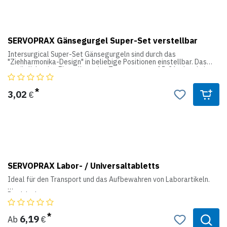
SERVOPRAX Gänsegurgel Super-Set verstellbar
Intersurgical Super-Set Gänsegurgeln sind durch das
"Ziehharmonika-Design" in beliebige Positionen einstellbar. Das
ermöglicht eine Einstellung des Totraumes von 15-36 ml und einer
Längeneinstellung von 70 bis 150 mm.
Mit Adapter 22AD/15ID.
3,02
€
SERVOPRAX Labor- / Universaltabletts
Ideal für den Transport und das Aufbewahren von Laborartikeln.
Produktdaten:
Material: ABS-Kunststoff, weiß.
6,19
Ab
€