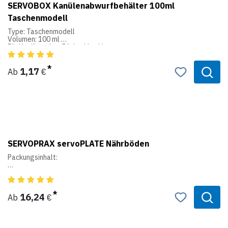
SERVOBOX Kanülenabwurfbehälter 100ml
Taschenmodell
Type: Taschenmodell
Volumen: 100 ml
Für Kanülen ohne Rückschlagklappe
Box: gelb
Deckel: gelb
Höhe: 7,8 cm
1,17
Ab
€
Ø Oben: 5,0 cm
Ø Unten: 4,0 cm
SERVOPRAX servoPLATE Nährböden
Packungsinhalt:
4 x 5 steril eingesiegelte Platten, optimale Ergebnisse mit
deutlicher Abgrenzung.
16,24
Ab
€