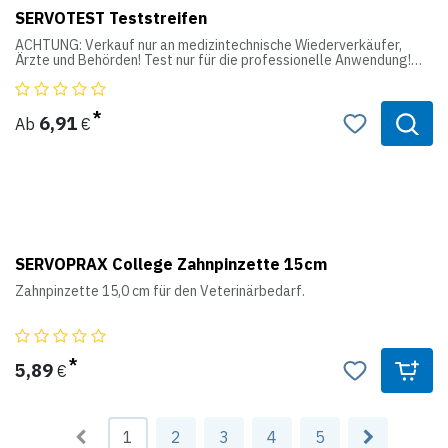
SERVOTEST Teststreifen
ACHTUNG: Verkauf nur an medizintechnische Wiederverkäufer,
Ärzte und Behörden! Test nur für die professionelle Anwendung!
Hier bekommen Sie die wichtigsten Teststreifen in bester Qualität,
mit langem Verfallsdatum und klarer Ableseskala.
Auch mit dem SERVOTEST® Reader auswertbar.
Der ideale Praxis-Sofort Test, als Sprechstundenbedarf
6,91
Ab
€
abrechenbar.
SERVOPRAX College Zahnpinzette 15cm
Zahnpinzette 15,0 cm für den Veterinärbedarf.
5,89
€
1
2
3
4
5