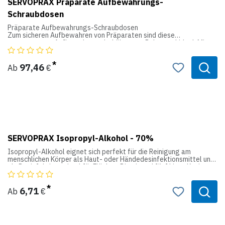
SERVOPRAX Präparate Aufbewahrungs-
Schraubdosen
Präparate Aufbewahrungs-Schraubdosen
Zum sicheren Aufbewahren von Präparaten sind diese
transparenten Aufbewahrungsbehälter aus Polystyrol ideal. Mit
großer Öffnung und dichtem Schraubdeckel werden alle Präparate
aufgenommen und sicher transportiert.
97,46
Ab
€
SERVOPRAX Isopropyl-Alkohol - 70%
Isopropyl-Alkohol eignet sich perfekt für die Reinigung am
menschlichen Körper als Haut- oder Händedesinfektionsmittel und
als Desinfektionsmittel für Flächen. Die ein und fünf Liter-Kanister
sind beide mit einem dichten Schraubverschluss versehen.
Isopropyl-Alkohol vorsichtig verwenden. Vor Gebrauch stets
Etikett und Produktinformationen lesen.
6,71
Ab
€