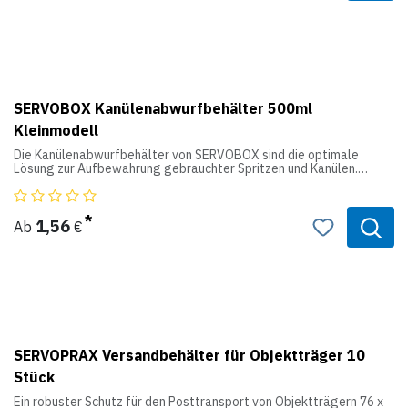
SERVOBOX Kanülenabwurfbehälter 500ml
Kleinmodell
Die Kanülenabwurfbehälter von SERVOBOX sind die optimale
Lösung zur Aufbewahrung gebrauchter Spritzen und Kanülen.
Produktdaten:
Volumen: 500 ml
1,56
Ab
€
Farbe (Box): gelb
Farbe (Deckel): gelb
Höhe: 10,7 cm
Ø Oben: 9,0 cm
Ø Unten: 7,5 cm
Type: Kleinmodell
SERVOPRAX Versandbehälter für Objektträger 10
Stück
Ein robuster Schutz für den Posttransport von Objektträgern 76 x