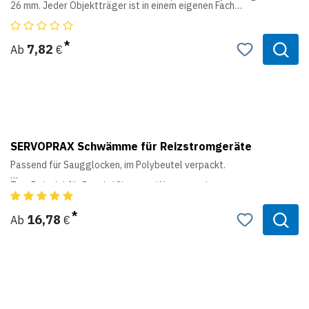
26 mm. Jeder Objektträger ist in einem eigenen Fach
untergebracht, wobei Auflagestege den Objektträger sicher
halten und gegen Stoß oder Erschütterung sichern. Besonders
praktisch für den Versand von Zytologie- und Geologie-Proben.
7,82
Ab
€
Produktdaten:
Material: Polyethylen
SERVOPRAX Schwämme für Reizstromgeräte
Passend für Saugglocken, im Polybeutel verpackt.
Zum Beispiel für Bosch / Siemens / Nemectrodyn etc.
16,78
Ab
€