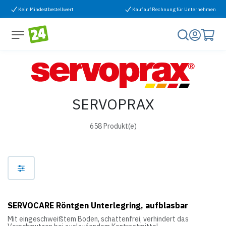
Zum Inhalt springen
Kein Mindestbestellwert
Kauf auf Rechnung für Unternehmen
SERVOPRAX
658 Produkt(e)
SERVOCARE Röntgen Unterlegring, aufblasbar
Mit eingeschweißtem Boden, schattenfrei, verhindert das