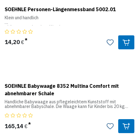
SOEHNLE Personen-Längenmessband 5002.01
Klein und handlich
- Längenmessband zur Wandmontage
- Verschleiß- und wartungsfrei
- Einheiten in mm
14,20
€
Produktdaten:
Messbereich: 0 – 220 cm
Ziffernschritt: 1 mm
Abmessungen: 150 x 30 x 140 mm
Eigengewicht: 130 g
SOEHNLE Babywaage 8352 Multina Comfort mit
abnehmbarer Schale
Handliche Babywaage aus pflegeleichtem Kunststoff mit
abnehmbarer Babyschale. Die Waage kann für Kinder bis 20 kg
verwendet werden. Mit 4 Wägezellen zur schnellen
Gewichtsermittlung. Zudem ist die Gewichtsanzeige auch bei
unruhigen Babys stabil.
Baby-Längenmesstab ansteckbar (optional).
165,14
€
Produktdaten: