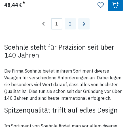
> Netzbetrieb
48,44
€
Produktdaten:
Eichung geeicht nach Klasse III, MPG Klasse 1
Höchstlast: 200 kg
1
2
Ziffernschritt: 50 g / 100 g
Abmessungen: 580 x 1.100 x 930 mm
Eigengewicht: 25 kg
Soehnle steht für Präzision seit über
140 Jahren
Die Firma Soehnle bietet in ihrem Sortiment diverse
Waagen für verschiedene Anforderungen an. Dabei legen
sie besonders viel Wert darauf, dass alles von höchster
Qualität ist. Dies tun sie schon seit der Gründung vor über
140 Jahren und sind heute international erfolgreich.
Spitzenqualität trifft auf edles Design
Im Sortiment von Soehnle findet man vor allem diverse