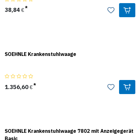
38,84
€
SOEHNLE Krankenstuhlwaage
Konformitätsbewertet nach Klasse III, MPG Klasse 1 m
Ergonomisch geformter Sitz, einfach zu reinigen
Klappbare Armlehnen und Fußstütze
BMI-Funktion
1.356,60
€
Vier hochbelastbare Lenkrollen mit Feststellbremsen vorne und
hinten
SOEHNLE Krankenstuhlwaage 7802 mit Anzeigegerät
Basic