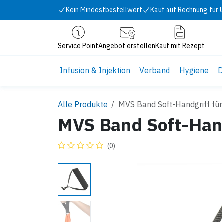
Zum Inhalt springen
Kein Mindestbestellwert
Kauf auf Rechnung für
Service Point
Angebot erstellen
Kauf mit Rezept
Infusion & Injektion
Verband
Hygiene
D
Alle Produkte
MVS Band Soft-Handgriff f
MVS Band Soft-Han
(0)