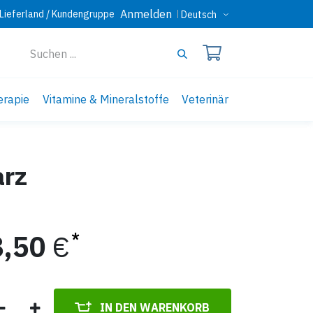
Anmelden
Lieferland / Kundengruppe
Deutsch
erapie
Vitamine & Mineralstoffe
Veterinär
arz
8,50
€
IN DEN WARENKORB