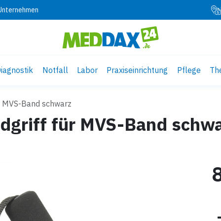
 Unternehmen
iagnostik
Notfall
Labor
Praxiseinrichtung
Pflege
Th
ür MVS-Band schwarz
dgriff für MVS-Band schw