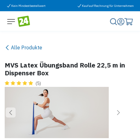
Zum Inhalt springen
Kein Mindestbestellwert
Kauf auf Rechnung für Unternehmen
Alle Produkte
MVS Latex Übungsband Rolle 22,5 m in
Dispenser Box
(5)