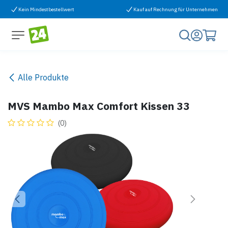
Zum Inhalt springen
Kein Mindestbestellwert
Kauf auf Rechnung für Unternehmen
Alle Produkte
MVS Mambo Max Comfort Kissen 33
(0)